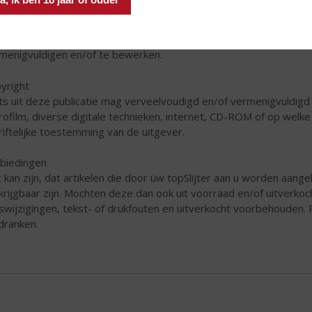
Slijter een licentie heeft verkregen. Hieronder vallen onder mee
grammatuur, teksten, beelden en geluiden. Informatie is alleen vo
gestaan om zonder toestemming van úw topSlijter de op de web
menigvuldigen en/of te bewerken.
yright
ts uit deze publicatie mag verveelvoudigd en/of vermenigvuldigd
rofilm, diverse digitale technieken, internet, CD-ROM of op wel
riftelijke toestemming van de uitgever.
biedingen
 kan zijn, dat artikelen die door úw topSlijter aan u worden aangebo
krijgbaar zijn. Mochten deze dan ook uit voorraad en/of uitverkoch
jswijzigingen, tekst- of drukfouten en uitverkocht voorbehouden. P
sdranken.