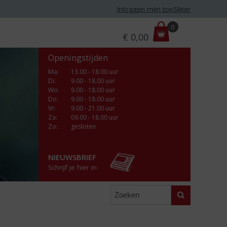
Inloggen mijn topSlijter
P
0
€
0,00
r
i
Openingstijden
j
s
Ma
:
13.00 - 18.00 uur
Di
:
9.00 - 18.00 uur
:
Wo
:
9.00 - 18.00 uur
Do
:
9.00 - 18.00 uur
Vr
:
9.00 - 21.00 uur
Za
:
09.00 - 18.00 uur
Zo:
gesloten
NIEUWSBRIEF
Schrijf je hier in
Zoeken