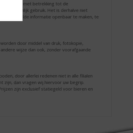
r de rechten met betrekking tot de
or persoonlijk gebruik. Het is derhalve niet
site vermelde informatie openbaar te maken, te
 worden door middel van druk, fotokopie,
ke andere wijze dan ook, zonder voorafgaande
den, door allerlei redenen niet in alle filialen
t zijn, dan vragen wij hiervoor uw begrip.
rijzen zijn exclusief statiegeld voor bieren en