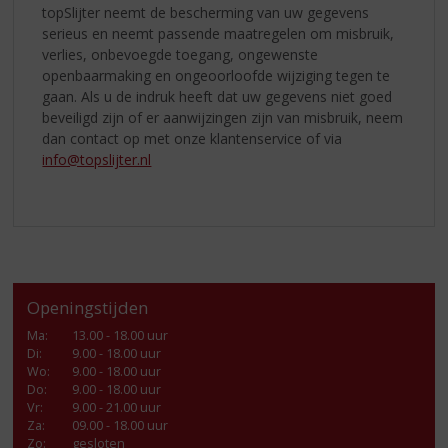
topSlijter neemt de bescherming van uw gegevens
serieus en neemt passende maatregelen om misbruik,
verlies, onbevoegde toegang, ongewenste
openbaarmaking en ongeoorloofde wijziging tegen te
gaan. Als u de indruk heeft dat uw gegevens niet goed
beveiligd zijn of er aanwijzingen zijn van misbruik, neem
dan contact op met onze klantenservice of via
info@topslijter.nl
Openingstijden
Ma
:
13.00 - 18.00 uur
Di
:
9.00 - 18.00 uur
Wo
:
9.00 - 18.00 uur
Do
:
9.00 - 18.00 uur
Vr
:
9.00 - 21.00 uur
Za
:
09.00 - 18.00 uur
Zo:
gesloten