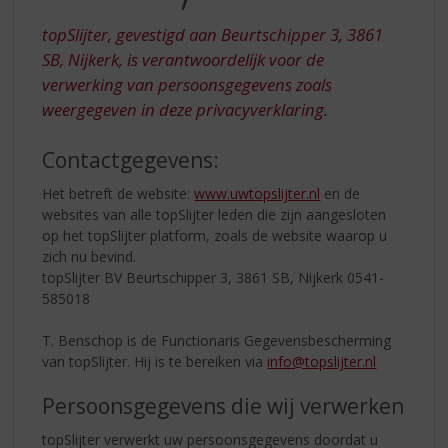
S
p
topSlijter, gevestigd aan Beurtschipper 3, 3861
r
SB, Nijkerk, is verantwoordelijk voor de
i
verwerking van persoonsgegevens zoals
n
g
weergegeven in deze privacyverklaring.
n
a
Contactgegevens:
a
r
Het betreft de website:
www.uwtopslijter.nl
en de
d
websites van alle topSlijter leden die zijn aangesloten
e
op het topSlijter platform, zoals de website waarop u
n
zich nu bevind.
a
topSlijter BV Beurtschipper 3, 3861 SB, Nijkerk 0541-
v
585018
i
g
T. Benschop is de Functionaris Gegevensbescherming
a
van topSlijter. Hij is te bereiken via
info@topslijter.nl
t
i
Persoonsgegevens die wij verwerken
e
topSlijter verwerkt uw persoonsgegevens doordat u