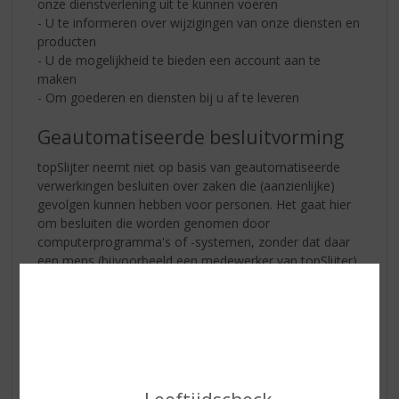
onze dienstverlening uit te kunnen voeren
- U te informeren over wijzigingen van onze diensten en
producten
- U de mogelijkheid te bieden een account aan te
maken
- Om goederen en diensten bij u af te leveren
Geautomatiseerde besluitvorming
topSlijter neemt niet op basis van geautomatiseerde
verwerkingen besluiten over zaken die (aanzienlijke)
gevolgen kunnen hebben voor personen. Het gaat hier
om besluiten die worden genomen door
computerprogramma's of -systemen, zonder dat daar
een mens (bijvoorbeeld een medewerker van topSlijter)
tussen zit.
Hoe lang we persoonsgegevens
bewaren
topSlijter bewaart uw persoonsgegevens tot
wederopzegging.