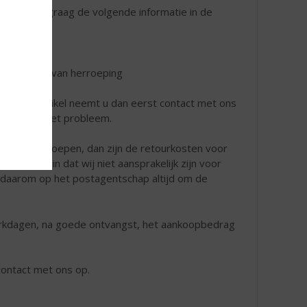
ouden wij graag de volgende informatie in de
t de reden van herroeping
chadigd artikel neemt u dan eerst contact met ons
omschrijf het probleem.
elling herroepen, dan zijn de retourkosten voor
dit houdt in dat wij niet aansprakelijk zijn voor
g daarom op het postagentschap altijd om de
werkdagen, na goede ontvangst, het aankoopbedrag
ontact met ons op.