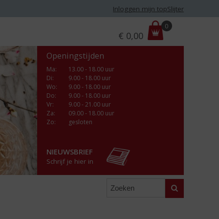
Inloggen mijn topSlijter
P
0
€
0,00
r
i
Openingstijden
j
s
Ma
:
13.00 - 18.00 uur
Di
:
9.00 - 18.00 uur
:
Wo
:
9.00 - 18.00 uur
Do
:
9.00 - 18.00 uur
Vr
:
9.00 - 21.00 uur
Za
:
09.00 - 18.00 uur
Zo:
gesloten
NIEUWSBRIEF
Schrijf je hier in
Zoeken