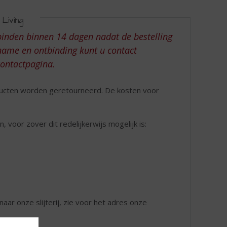
Living
tbinden binnen 14 dagen nadat de bestelling
gname en ontbinding kunt u contact
contactpagina.
ducten worden geretourneerd. De kosten voor
voor zover dit redelijkerwijs mogelijk is:
aar onze slijterij, zie voor het adres onze