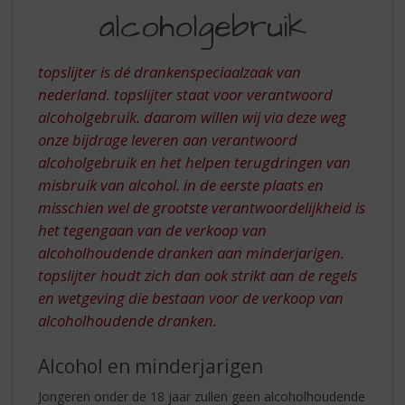
S
alcoholgebruik
p
r
i
topslijter is dé drankenspeciaalzaak van
n
nederland. topslijter staat voor verantwoord
g
alcoholgebruik. daarom willen wij via deze weg
n
a
onze bijdrage leveren aan verantwoord
a
alcoholgebruik en het helpen terugdringen van
r
misbruik van alcohol. in de eerste plaats en
d
misschien wel de grootste verantwoordelijkheid is
e
het tegengaan van de verkoop van
n
a
alcoholhoudende dranken aan minderjarigen.
v
topslijter houdt zich dan ook strikt aan de regels
i
en wetgeving die bestaan voor de verkoop van
g
alcoholhoudende dranken.
a
t
Alcohol en minderjarigen
i
e
Jongeren onder de 18 jaar zullen geen alcoholhoudende