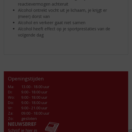
reactievermogen achteruit
Alcohol ontrekt vocht uit je lichaam, je krijgt er
(meer) dorst van
Alcohol en verkeer gaat niet samen
Alcohol heeft effect op je sportprestaties van de
volgende dag
Openingstijden
Ma
:
13.00 - 18.00 uur
Di
:
9.00 - 18.00 uur
Wo
:
9.00 - 18.00 uur
Do
:
9.00 - 18.00 uur
Vr
:
9.00 - 21.00 uur
Za
:
09.00 - 18.00 uur
Zo:
gesloten
NIEUWSBRIEF
Schrijf je hier in