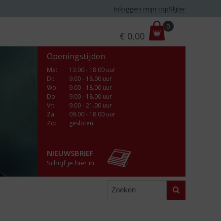
Inloggen mijn topSlijter
P
0
€
0,00
r
i
Openingstijden
j
s
Ma
:
13.00 - 18.00 uur
Di
:
9.00 - 18.00 uur
:
Wo
:
9.00 - 18.00 uur
Do
:
9.00 - 18.00 uur
Vr
:
9.00 - 21.00 uur
Za
:
09.00 - 18.00 uur
Zo:
gesloten
NIEUWSBRIEF
Schrijf je hier in
Zoeken