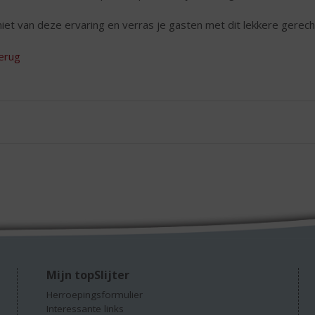
iet van deze ervaring en verras je gasten met dit lekkere gerech
erug
Mijn topSlijter
Herroepingsformulier
Interessante links