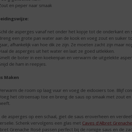
Zout en peper naar smaak
eidingswijze:
Schil de asperges vanaf net onder het kopje tot de onderkant en sn
Breng een grote pan water aan de kook en voeg zout en suiker t
gaar, afhankelijk van hoe dik ze zijn. Ze moeten zacht zijn maar no
Haal de asperges uit het water en laat ze goed uitlekken.
Smelt de boter in een koekenpan en verwarm de uitgelekte asper
Snijd de ham in reepjes.
us Maken
Verwarm de room op laag vuur en voeg de eidooiers toe. Blijf cons
Voeg het citroensap toe en breng de saus op smaak met zout en pe
heeft.
 de asperges op een schaal, giet de saus eroverheen en verdee
erselie. Schenk vervolgens een glas met
Caves d'Albret Grenach
lbret Grenache Rosé passen perfect bij de romige saus en de za