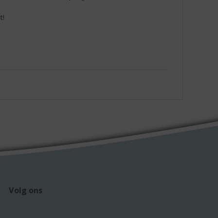
t!
Volg ons