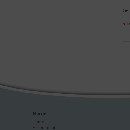
Gen
« T
Home
Home
Assortiment