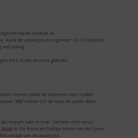
ijd het harde uiteinde af.
oe. Kook de asperges in ongeveer 10-15 minuten
g wel stevig.
ges kort zodat ze mooi glanzen.
tant roeren zodat de eidooiers niet stollen.
per. Blijf roeren tot de saus de juiste dikte
l de reepjes ham erover. Garneer met verse
e Rosé
in. De frisse en fruitige tonen van de Caves
chte smaak van de asperges.