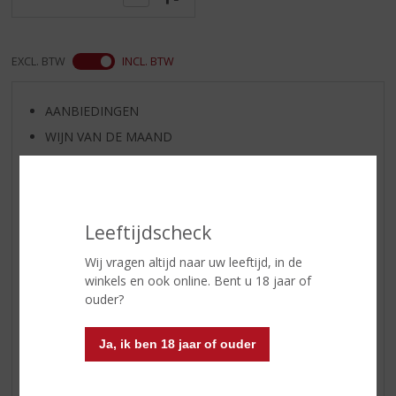
EXCL. BTW
INCL. BTW
AANBIEDINGEN
WIJN VAN DE MAAND
WHISKY VAN DE MAAND
RUM VAN DE MAAND
BIER VAN DE MAAND
Leeftijdscheck
SPIRIT VAN DE MAAND
Wij vragen altijd naar uw leeftijd, in de
EXCLUSIEF TOPSLIJTER
winkels en ook online. Bent u 18 jaar of
WIJN
ouder?
WHISKY
BIER
Ja, ik ben 18 jaar of ouder
APERITIEF
GEDISTILLEERD OVERIG