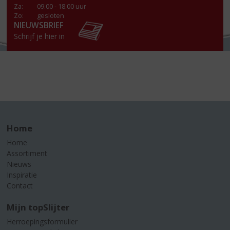
Za
:
09.00 - 18.00 uur
Zo:
gesloten
NIEUWSBRIEF
Schrijf je hier in
Home
Home
Assortiment
Nieuws
Inspiratie
Contact
Mijn topSlijter
Herroepingsformulier