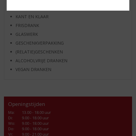
SHOTJES
KANT EN KLAAR
FRISDRANK
GLASWERK
GESCHENKVERPAKKING
(RELATIE)GESCHENKEN
ALCOHOLVRIJE DRANKEN
VEGAN DRANKEN
Openingstijden
Ma
:
13.00 - 18.00 uur
Di
:
9.00 - 18.00 uur
Wo
:
9.00 - 18.00 uur
Do
:
9.00 - 18.00 uur
Vr
:
9.00 - 21.00 uur