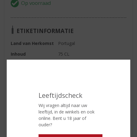
ETIKETINFORMATIE
Land van Herkomst
Portugal
Inhoud
75 CL
Alcoholpercentage
20% vol
Soort wijn
Rood
Kleur
Tawny van kleur
Leeftijdscheck
Geur
Zacht en elegant bouquet
Wij vragen altijd naar uw
Smaak
Tonen van vanille en kruiden
leeftijd, in de winkels en ook
Serveertip
Ideaal om zo te genieten of
online. Bent u 18 jaar of
gekoeld bij chocoladedesserts
ouder?