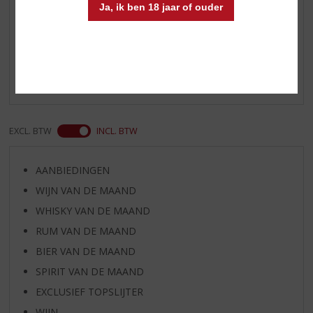
Ja, ik ben 18 jaar of ouder
Reviews
Schrijf een review
Er zijn nog geen reviews geplaatst voor dit product
EXCL. BTW
INCL. BTW
AANBIEDINGEN
WIJN VAN DE MAAND
WHISKY VAN DE MAAND
RUM VAN DE MAAND
BIER VAN DE MAAND
SPIRIT VAN DE MAAND
EXCLUSIEF TOPSLIJTER
WIJN