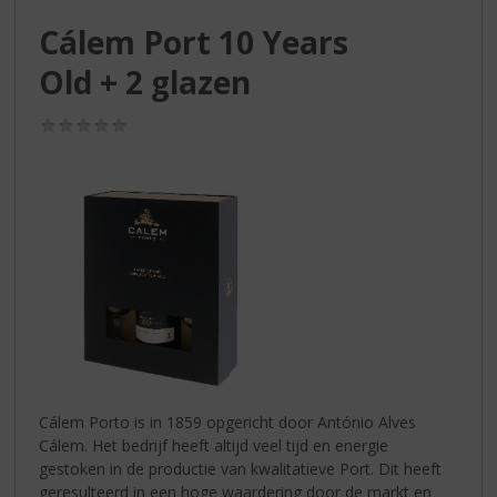
S
p
Cálem Port 10 Years
r
Old + 2 glazen
i
n
g
(0,0
/
n
5)
a
a
r
d
e
n
a
v
i
g
a
Cálem Porto is in 1859 opgericht door António Alves
t
Cálem. Het bedrijf heeft altijd veel tijd en energie
i
gestoken in de productie van kwalitatieve Port. Dit heeft
e
geresulteerd in een hoge waardering door de markt en