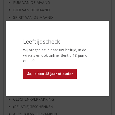
RUM VAN DE MAAND
BIER VAN DE MAAND
SPIRIT VAN DE MAAND
EXCLUSIEF TOPSLIJTER
WIJN
WHISKY
Leeftijdscheck
BIER
Wij vragen altijd naar uw leeftijd, in de
APERITIEF
winkels en ook online. Bent u 18 jaar of
ouder?
GEDISTILLEERD OVERIG
SHOTJES
Ja, ik ben 18 jaar of ouder
KANT EN KLAAR
FRISDRANK
GLASWERK
GESCHENKVERPAKKING
(RELATIE)GESCHENKEN
ALCOHOLVRIJE DRANKEN