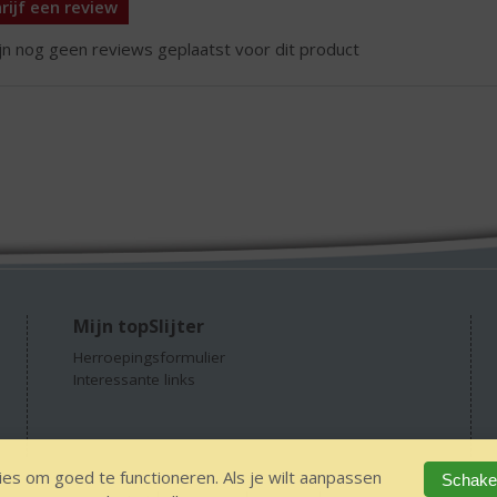
rijf een review
ijn nog geen reviews geplaatst voor dit product
Mijn topSlijter
Herroepingsformulier
Interessante links
es om goed te functioneren. Als je wilt aanpassen
Schakel