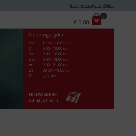
Inloggen mijn topSlijter
P
0
€
0,00
r
i
Openingstijden
j
s
Ma
:
13.00 - 18.00 uur
Di
:
9.00 - 18.00 uur
:
Wo
:
9.00 - 18.00 uur
Do
:
9.00 - 18.00 uur
Vr
:
9.00 - 21.00 uur
Za
:
09.00 - 18.00 uur
Zo:
gesloten
NIEUWSBRIEF
Schrijf je hier in