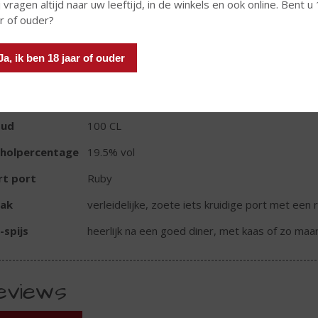
In winkelmand
 vragen altijd naar uw leeftijd, in de winkels en ook online. Bent u
ar of ouder?
Ja, ik ben 18 jaar of ouder
TIKETINFORMATIE
d van Herkomst
Portugal
oud
100 CL
oholpercentage
19.5% vol
rt port
Ruby
ak
verleidelijke, zoete iets kruidige port met een 
-spijs
heerlijk na een goed diner, met kaas of zo maa
eviews