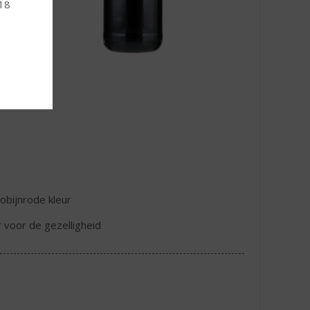
 18
robijnrode kleur
r voor de gezelligheid