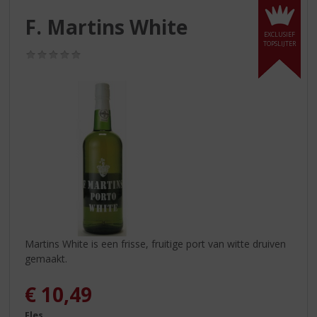
S
p
F. Martins White
r
EXCLUSIEF
TOPSLIJTER
i
(0,0
n
/
g
5)
n
a
a
r
d
e
n
a
v
i
g
Martins White is een frisse, fruitige port van witte druiven
a
gemaakt.
t
i
€
10,49
e
Fles