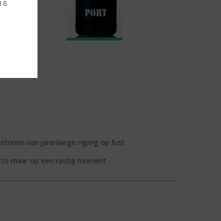
 18
uttonen van jarenlange rijping op fust
of zo maar op een rustig moment