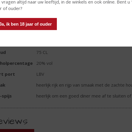
In winkelmand
 vragen altijd naar uw leeftijd, in de winkels en ook online. Bent u
ar of ouder?
Ja, ik ben 18 jaar of ouder
TIKETINFORMATIE
d van Herkomst
Portugal
oud
75 CL
oholpercentage
20% vol
rt port
LBV
ak
heerlijk rijk en rijp van smaak met de zachte ho
-spijs
heerlijk om een goed diner mee af te sluiten 
eviews