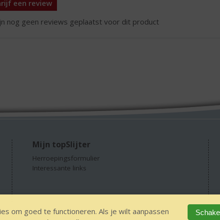
rijf een review
ijn nog geen reviews geplaatst voor dit product
Mijn topSlijter
Herroepingsformulier
Interessante links
es om goed te functioneren. Als je wilt aanpassen
Schakel