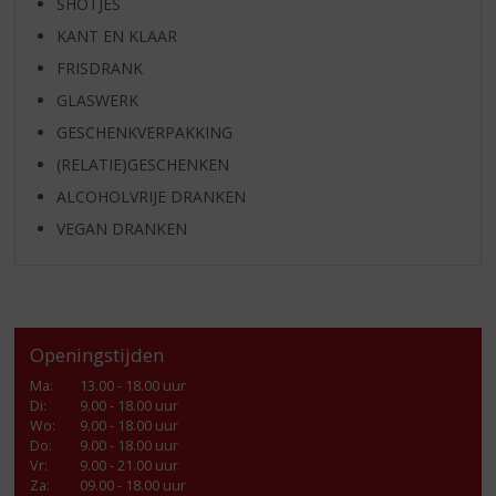
SHOTJES
KANT EN KLAAR
FRISDRANK
GLASWERK
GESCHENKVERPAKKING
(RELATIE)GESCHENKEN
ALCOHOLVRIJE DRANKEN
VEGAN DRANKEN
Openingstijden
Ma
:
13.00 - 18.00 uur
Di
:
9.00 - 18.00 uur
Wo
:
9.00 - 18.00 uur
Do
:
9.00 - 18.00 uur
Vr
:
9.00 - 21.00 uur
Za
:
09.00 - 18.00 uur