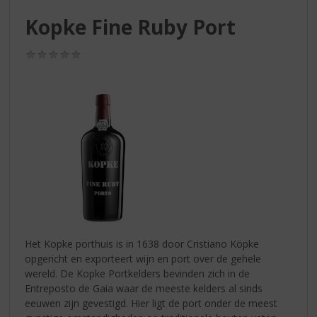
S
p
Kopke Fine Ruby Port
r
i
(0,0
n
/
g
5)
n
a
a
r
d
e
n
a
v
i
g
Het Kopke porthuis is in 1638 door Cristiano Köpke
a
opgericht en exporteert wijn en port over de gehele
t
wereld. De Kopke Portkelders bevinden zich in de
i
Entreposto de Gaia waar de meeste kelders al sinds
e
eeuwen zijn gevestigd. Hier ligt de port onder de meest