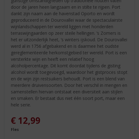
gunstige omstandigheden op traditionele houten vaten
door de jaren heen langzaam en in stilte te rijpen. Port
dankt zijn naam aan de havenstad Oporto en wordt
geproduceerd in de Dourovallei waar de spectaculairste
wijnlandschappen ter wereld liggen met honderden
terraswijngaarden op zeer steile hellingen. ’s Zomers is
het er uitzonderlijk heet, ’s winters ijskoud. De Dourovallei
werd al in 1756 afgebakend en is daarmee het oudste
gereglementeerde herkomstgebied ter wereld. Port is een
versterkte wijn en heeft een relatief hoog
alcoholpercentage. Dit komt doordat tijdens de gisting
alcohol wordt toegevoegd, waardoor het gistproces stopt
en de wijn zijn restsuikers behoudt. Port is een blend van
meerdere druivensoorten. Door het verschil in mengen en
samenstellen hiervan ontstaat een diversiteit aan stijlen
en smaken. Er bestaat dus niet één soort port, maar een
hele serie.
€
12,99
Fles