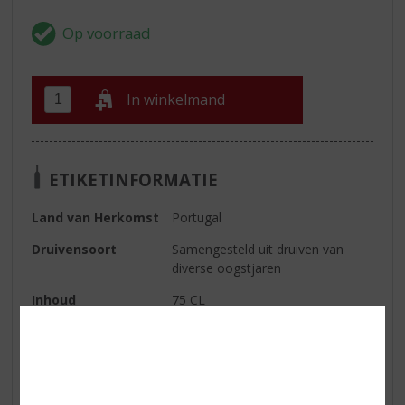
In winkelmand
ETIKETINFORMATIE
Land van Herkomst
Portugal
Druivensoort
Samengesteld uit druiven van
diverse oogstjaren
Inhoud
75 CL
Alcoholpercentage
20% vol
Soort wijn
Rood
Kleur
donkere robijnrode kleur