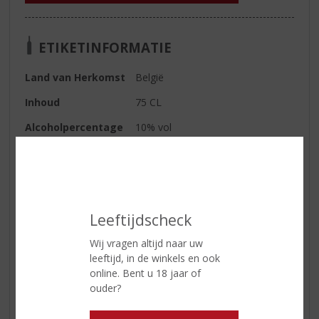
ETIKETINFORMATIE
Land van Herkomst
België
Inhoud
75 CL
Alcoholpercentage
10% vol
Soort bier
Tripel
Geur
deze karaktervolle tripel onthult
fijne fruitige en kruidige aroma's
Leeftijdscheck
Smaak
dit bier met karakter ontwikkelt
een lange, subtiele bitterheid,
Wij vragen altijd naar uw
onderstreept door een vleugje
leeftijd, in de winkels en ook
hop
online. Bent u 18 jaar of
Afdronk
Licht bitter
ouder?