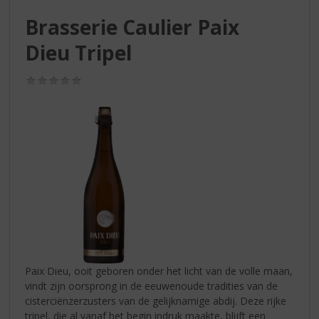
S
p
Brasserie Caulier Paix
r
Dieu Tripel
i
n
g
(0,0
/
n
5)
a
a
r
d
e
n
a
v
i
g
a
Paix Dieu, ooit geboren onder het licht van de volle maan,
t
vindt zijn oorsprong in de eeuwenoude tradities van de
i
cisterciënzerzusters van de gelijknamige abdij. Deze rijke
e
tripel, die al vanaf het begin indruk maakte, blijft een