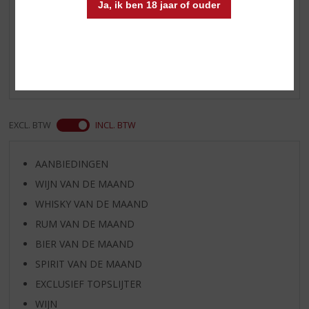
Ja, ik ben 18 jaar of ouder
Reviews
Schrijf een review
Er zijn nog geen reviews geplaatst voor dit product
EXCL. BTW
INCL. BTW
AANBIEDINGEN
WIJN VAN DE MAAND
WHISKY VAN DE MAAND
RUM VAN DE MAAND
BIER VAN DE MAAND
SPIRIT VAN DE MAAND
EXCLUSIEF TOPSLIJTER
WIJN