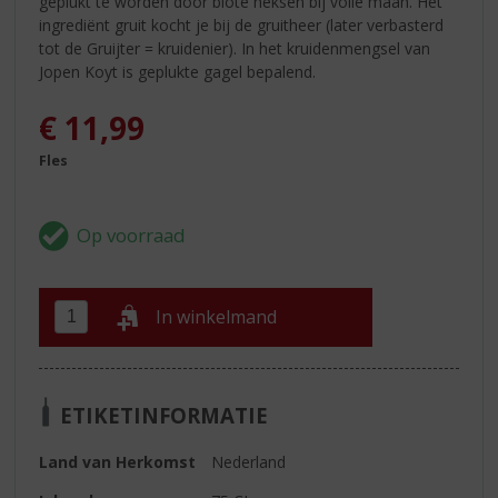
geplukt te worden door blote heksen bij volle maan. Het
ingrediënt gruit kocht je bij de gruitheer (later verbasterd
tot de Gruijter = kruidenier). In het kruidenmengsel van
Jopen Koyt is geplukte gagel bepalend.
€
11,99
Fles
In winkelmand
ETIKETINFORMATIE
Land van Herkomst
Nederland