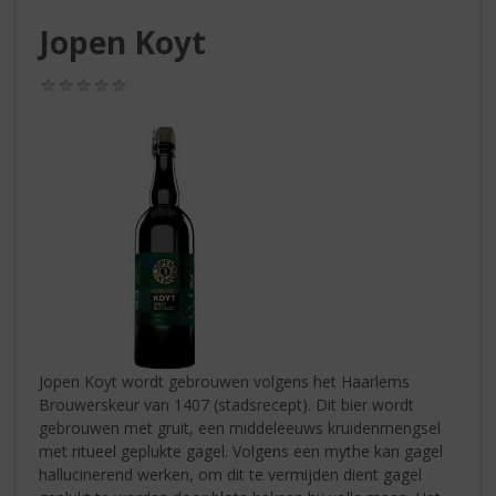
S
p
Jopen Koyt
r
i
(0,0
n
/
g
5)
n
a
a
r
d
e
n
a
v
i
g
Jopen Koyt wordt gebrouwen volgens het Haarlems
a
Brouwerskeur van 1407 (stadsrecept). Dit bier wordt
t
gebrouwen met gruit, een middeleeuws kruidenmengsel
i
met ritueel geplukte gagel. Volgens een mythe kan gagel
e
hallucinerend werken, om dit te vermijden dient gagel