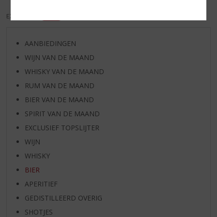
EXCL. BTW
INCL. BTW
AANBIEDINGEN
WIJN VAN DE MAAND
WHISKY VAN DE MAAND
RUM VAN DE MAAND
BIER VAN DE MAAND
SPIRIT VAN DE MAAND
EXCLUSIEF TOPSLIJTER
WIJN
WHISKY
BIER
APERITIEF
GEDISTILLEERD OVERIG
SHOTJES