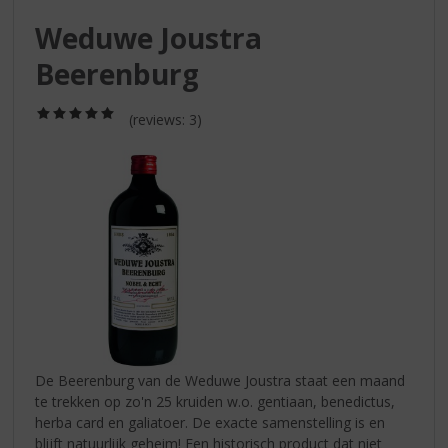
S
p
Weduwe Joustra
r
Beerenburg
i
n
g
(5,0
(reviews: 3)
/
n
5)
a
a
r
d
e
n
a
v
i
g
a
De Beerenburg van de Weduwe Joustra staat een maand
t
te trekken op zo'n 25 kruiden w.o. gentiaan, benedictus,
i
herba card en galiatoer. De exacte samenstelling is en
e
blijft natuurlijk geheim! Een historisch product dat niet