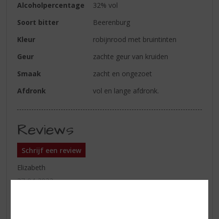
Alcoholpercentage
32% vol
Soort bitter
Beerenburg
Kleur
robijnrood met bruintinten
Geur
zachte geur van kruiden
Smaak
zacht en ongezoet
Afdronk
vol en lange afdronk.
Reviews
Schrijf een review
Elizabeth
27-04-2022
(5,0
/
5)