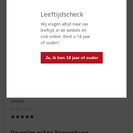
Er is geen betere!
Van alle kruidenbitters is Weduwe Joustra voor mij dé
Leeftijdscheck
grote favoriet! Top!
Wij vragen altijd naar uw
leeftijd, in de winkels en
Jo Willy
ook online. Bent u 18 jaar
of ouder?
27-04-2021
(5,0
/
Ja, ik ben 18 jaar of ouder
5)
Hééééérlijk!!
Heb diverse Berenburgers geproefd, maar de enige echte
slaat echt alles.
Selleke
01-09-2019
(5,0
/
5)
De enige echte Beerenburg