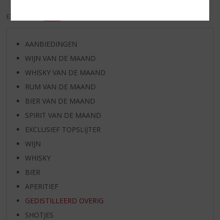
EXCL. BTW
INCL. BTW
AANBIEDINGEN
WIJN VAN DE MAAND
WHISKY VAN DE MAAND
RUM VAN DE MAAND
BIER VAN DE MAAND
SPIRIT VAN DE MAAND
EXCLUSIEF TOPSLIJTER
WIJN
WHISKY
BIER
APERITIEF
GEDISTILLEERD OVERIG
SHOTJES