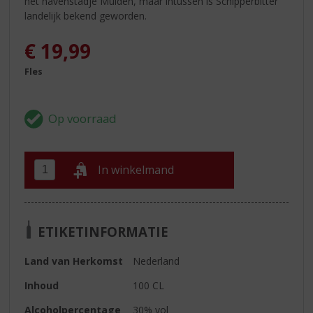
het havenstadje Muiden, maar intussen is Schipperbitter
landelijk bekend geworden.
€
19,99
Fles
In winkelmand
ETIKETINFORMATIE
Land van Herkomst
Nederland
Inhoud
100 CL
Alcoholpercentage
30% vol