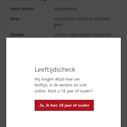
Soort bitter
Kruidenbitter
Geur
een subtiele zoete en gekruide
geur
Smaak
zachte, maar pittige smaak van
verschillende kruiden
Afdronk
lange en verwarmende afdronk
Serveertip
Heerlijk om puur van te genieten,
of lekker in de warme
Leeftijdscheck
chocolademelk
Wij vragen altijd naar uw
leeftijd, in de winkels en ook
online. Bent u 18 jaar of ouder?
Reviews
Ja, ik ben 18 jaar of ouder
Schrijf een review
Er zijn nog geen reviews geplaatst voor dit product