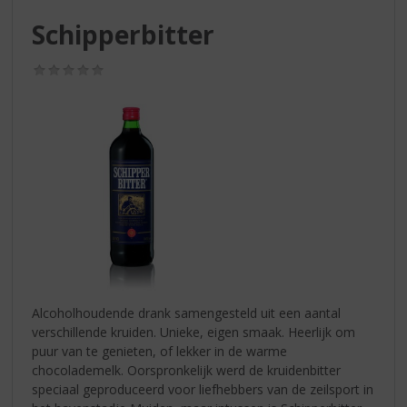
S
p
Schipperbitter
r
i
(0,0
n
/
g
5)
n
a
a
r
d
e
n
a
v
i
g
Alcoholhoudende drank samengesteld uit een aantal
a
verschillende kruiden. Unieke, eigen smaak. Heerlijk om
t
puur van te genieten, of lekker in de warme
i
chocolademelk. Oorspronkelijk werd de kruidenbitter
e
speciaal geproduceerd voor liefhebbers van de zeilsport in