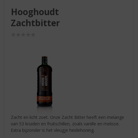
S
p
Hooghoudt
r
Zachtbitter
i
n
g
(0,0
/
n
5)
a
a
r
d
e
n
a
v
i
g
a
Zacht en licht zoet. Onze Zacht Bitter heeft een melange
t
van 53 kruiden en fruitschillen, zoals vanille en melisse.
i
Extra bijzonder is het vleugje heidehoning.
e