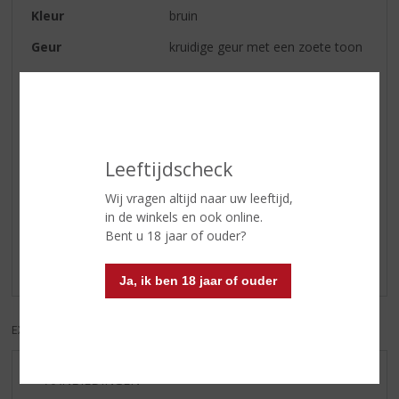
Kleur
bruin
Geur
kruidige geur met een zoete toon
Smaak
een prettig evenwicht tussen zoet
en kruidig
Afdronk
blijft lang hangen.
Leeftijdscheck
Reviews
Wij vragen altijd naar uw leeftijd,
in de winkels en ook online.
Bent u 18 jaar of ouder?
Schrijf een review
Er zijn nog geen reviews geplaatst voor dit product
Ja, ik ben 18 jaar of ouder
EXCL. BTW
INCL. BTW
AANBIEDINGEN