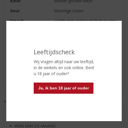
Kleur
donker gouden kleur
Geur
bloemige tonen
Smaak
vanille met gedroogd fruit en een
warm mondgevoel
Afdronk
mooie zachte afdronk.
Leeftijdscheck
Reviews
Wij vragen altijd naar uw leeftijd,
in de winkels en ook online. Bent
Schrijf een review
u 18 jaar of ouder?
Er zijn nog geen reviews geplaatst voor dit product
Ja, ik ben 18 jaar of ouder
EXCL. BTW
INCL. BTW
AANBIEDINGEN
WIJN VAN DE MAAND