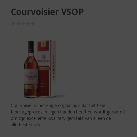
S
p
Courvoisier VSOP
r
i
(0,0
n
/
g
5)
n
a
a
r
d
e
n
a
v
i
g
Courvoisier is het enige cognachuis dat het hele
a
fabricageproces in eigen handen heeft en wordt geroemd
t
om zijn excellente kwaliteit, gemaakt van alleen de
i
allerbeste cru’s.
e