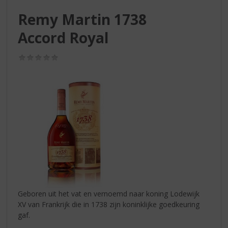
S
p
Remy Martin 1738
r
Accord Royal
i
n
g
(0,0
/
n
5)
a
a
r
d
e
n
a
v
i
g
a
Geboren uit het vat en vernoemd naar koning Lodewijk
t
XV van Frankrijk die in 1738 zijn koninklijke goedkeuring
i
gaf.
e