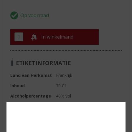
In winkelmand
ETIKETINFORMATIE
Land van Herkomst
Frankrijk
Inhoud
70 CL
Alcoholpercentage
40% vol
Soort cognac
Overig
Geur
royale toetsen van pruimen- en
vijgenconfituur, afgerond met
intense eikenhouten toetsen van