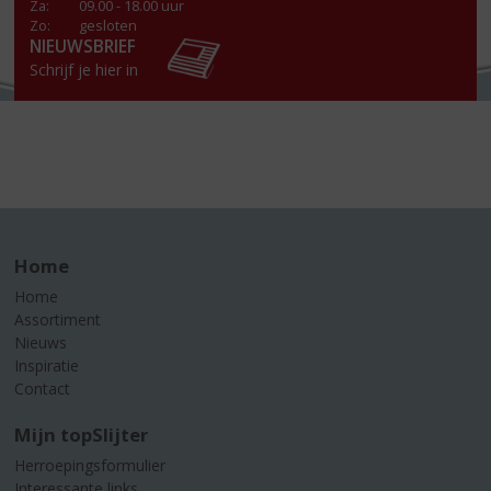
Za
:
09.00 - 18.00 uur
Zo:
gesloten
NIEUWSBRIEF
Schrijf je hier in
Home
Home
Assortiment
Nieuws
Inspiratie
Contact
Mijn topSlijter
Herroepingsformulier
Interessante links