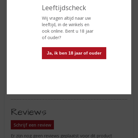
toffee en geroosterd brood
Leeftijdscheck
Smaak
zachtheid van karamel, gebakken
Wij vragen altijd naar uw
specerijen met toetsen van pure
leeftijd, in de winkels en
chocolade
ook online. Bent u 18 jaar
of ouder?
Afdronk
uitzonderlijk rond met een romige
afdronk en geconcentreerde
nootachtige aroma’s, verkregen
Ja, ik ben 18 jaar of ouder
door een zorgvuldige blend
van brandewijn gerijpt in
geroosterde Franse eikenhouten
vaten
Serveertip
puur, met ijs of in een cocktail
Reviews
Schrijf een review
Er zijn nog geen reviews geplaatst voor dit product