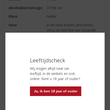
Alcoholpercentage
37.5% vol
Kleur
helder
Geur
in de neus komen jeneverbes,
citrus en een hint van koriander
naar boven.
Smaak
dit is een droge gin met duidelijk
de smaak van jeneverbes en
citrustonen
Leeftijdscheck
Afdronk
de frisse citrus blijft lang hangen
Wij vragen altijd naar uw
leeftijd, in de winkels en ook
online. Bent u 18 jaar of ouder?
Reviews
Ja, ik ben 18 jaar of ouder
Schrijf een review
Er zijn nog geen reviews geplaatst voor dit product