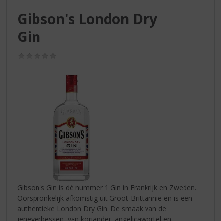
S
p
Gibson's London Dry
r
Gin
i
n
g
(0,0
/
n
5)
a
a
r
d
e
n
a
v
i
g
a
Gibson's Gin is dé nummer 1 Gin in Frankrijk en Zweden.
t
Oorspronkelijk afkomstig uit Groot-Brittannië en is een
i
authentieke London Dry Gin. De smaak van de
e
jeneverbessen, van koriander, angelicawortel en