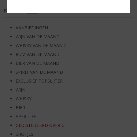
EXCL. BTW
INCL. BTW
AANBIEDINGEN
WIJN VAN DE MAAND
WHISKY VAN DE MAAND
RUM VAN DE MAAND
BIER VAN DE MAAND
SPIRIT VAN DE MAAND
EXCLUSIEF TOPSLIJTER
WIJN
WHISKY
BIER
APERITIEF
GEDISTILLEERD OVERIG
SHOTJES