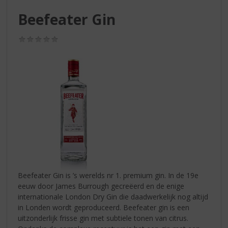
S
p
Beefeater Gin
r
i
(0,0
n
/
g
5)
n
a
a
r
d
e
n
a
v
i
g
Beefeater Gin is ’s werelds nr 1. premium gin. In de 19e
a
eeuw door James Burrough gecreëerd en de enige
t
internationale London Dry Gin die daadwerkelijk nog altijd
i
in Londen wordt geproduceerd. Beefeater gin is een
e
uitzonderlijk frisse gin met subtiele tonen van citrus.