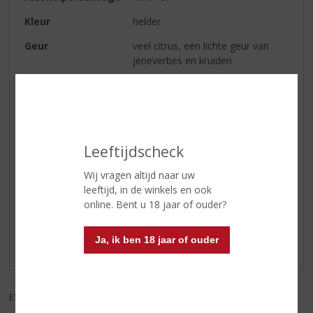
Kleur
helder
Geur
veel citrus, een lichte geur van
jeneverbes en kruiden
Smaak
dominante smaak van jeneverbes
met frisse citrus en een hint van
koriander
Afdronk
heerlijk maar niet al te lang
Leeftijdscheck
Wij vragen altijd naar uw
Reviews
leeftijd, in de winkels en ook
online. Bent u 18 jaar of ouder?
Schrijf een review
Ja, ik ben 18 jaar of ouder
Er zijn nog geen reviews geplaatst voor dit product
EXCL. BTW
INCL. BTW