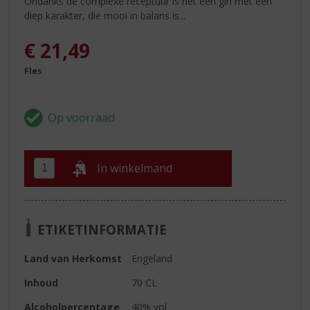
Ondanks de complexe receptuur is het een gin met een
diep karakter, die mooi in balans is...
€
21,49
Fles
In winkelmand
ETIKETINFORMATIE
Land van Herkomst
Engeland
Inhoud
70 CL
Alcoholpercentage
40% vol