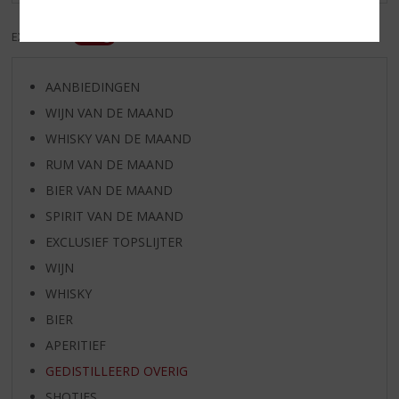
EXCL. BTW
INCL. BTW
AANBIEDINGEN
WIJN VAN DE MAAND
WHISKY VAN DE MAAND
RUM VAN DE MAAND
BIER VAN DE MAAND
SPIRIT VAN DE MAAND
EXCLUSIEF TOPSLIJTER
WIJN
WHISKY
BIER
APERITIEF
GEDISTILLEERD OVERIG
SHOTJES