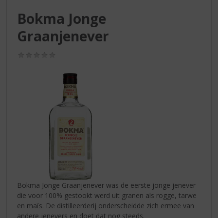
S
p
Bokma Jonge
r
Graanjenever
i
n
g
(0,0
/
n
5)
a
a
r
d
e
n
a
v
i
g
a
Bokma Jonge Graanjenever was de eerste jonge jenever
t
die voor 100% gestookt werd uit granen als rogge, tarwe
i
en maïs. De distilleerderij onderscheidde zich ermee van
e
andere jenevers en doet dat nog steeds.