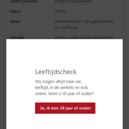
Soort jenever
Jonge Graanjenever
Kleur
Helder
Geur
jeneverbessen, vleugje karamel
en zoethout
Smaak
zachte, volle smaak waarbij het
graan er heerlijk bovenuit komt
Afdronk
vol en zacht
Wijn-spijs
heerlijk bij rauwe vis zoals haring
of als kopstoot: jenever naast een
Leeftijdscheck
pilsje
Wij vragen altijd naar uw
leeftijd, in de winkels en ook
online. Bent u 18 jaar of ouder?
Reviews
Ja, ik ben 18 jaar of ouder
Schrijf een review
Er zijn nog geen reviews geplaatst voor dit product