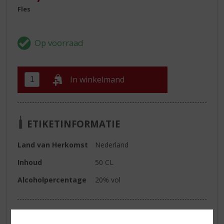
Fles
In winkelmand
ETIKETINFORMATIE
Land van Herkomst
Nederland
Inhoud
50 CL
Alcoholpercentage
20% vol
Reviews