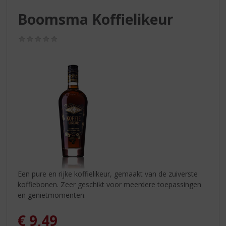
S
p
Boomsma Koffielikeur
r
i
(0,0
n
/
g
5)
n
a
a
r
d
e
n
a
v
i
g
Een pure en rijke koffielikeur, gemaakt van de zuiverste
a
koffiebonen. Zeer geschikt voor meerdere toepassingen
t
en genietmomenten.
i
e
€
9,49