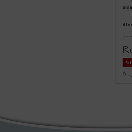
Sma
Afd
R
Sch
Er z