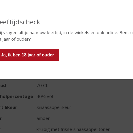
eeftijdscheck
j vragen altijd naar uw leeftijd, in de winkels en ook online. Bent u
In winkelmand
 jaar of ouder?
Ja, ik ben 18 jaar of ouder
TIKETINFORMATIE
d van Herkomst
Frankrijk
oud
70 CL
oholpercentage
40% vol
t likeur
Sinaasappellikeur
r
amber
r
kruidig met frisse sinaasappel tonen