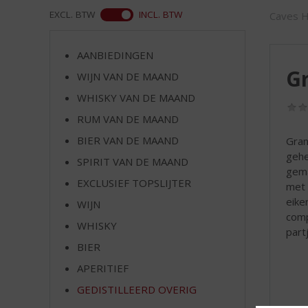
d
ASS
EXCL. BTW
INCL. BTW
Caves H
S
p
r
AANBIEDINGEN
i
G
WIJN VAN DE MAAND
n
g
WHISKY VAN DE MAAND
n
RUM VAN DE MAAND
a
a
BIER VAN DE MAAND
Gran
r
gehe
SPIRIT VAN DE MAAND
d
gema
EXCLUSIEF TOPSLIJTER
e
met 
n
eike
WIJN
a
comp
WHISKY
v
part
i
BIER
g
APERITIEF
a
t
GEDISTILLEERD OVERIG
i