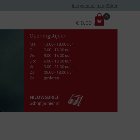
Inloggen mijn topSlijter
P
0
€
0,00
r
i
Openingstijden
j
s
Ma
:
13.00 - 18.00 uur
Di
:
9.00 - 18.00 uur
:
Wo
:
9.00 - 18.00 uur
Do
:
9.00 - 18.00 uur
Vr
:
9.00 - 21.00 uur
Za
:
09.00 - 18.00 uur
Zo:
gesloten
NIEUWSBRIEF
Schrijf je hier in