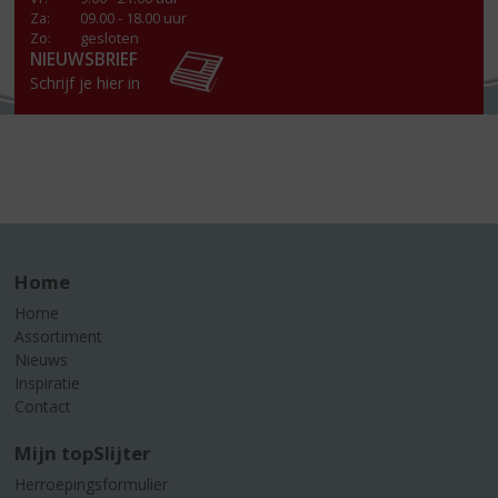
Za
:
09.00 - 18.00 uur
Zo:
gesloten
NIEUWSBRIEF
Schrijf je hier in
Home
Home
Assortiment
Nieuws
Inspiratie
Contact
Mijn topSlijter
Herroepingsformulier