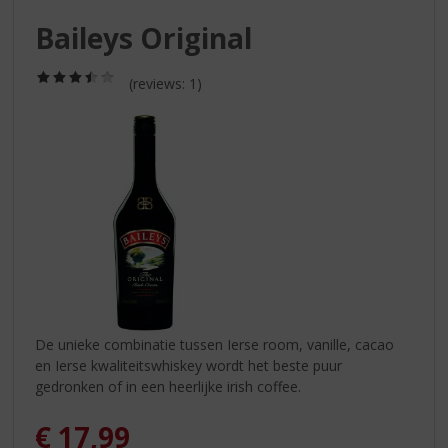
S
p
Baileys Original
r
i
(3,5
(reviews: 1)
n
/
g
5)
n
a
a
r
d
e
n
a
v
i
g
De unieke combinatie tussen Ierse room, vanille, cacao
a
en Ierse kwaliteitswhiskey wordt het beste puur
t
gedronken of in een heerlijke irish coffee.
i
e
€
17,99