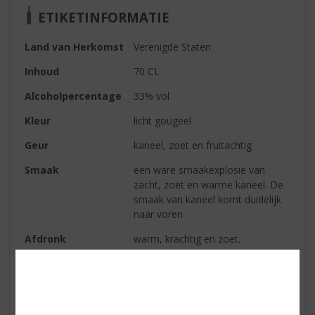
ETIKETINFORMATIE
Land van Herkomst
Verenigde Staten
Inhoud
70 CL
Alcoholpercentage
33% vol
Kleur
licht gougeel
Geur
kaneel, zoet en fruitachtig
Smaak
een ware smaakexplosie van
zacht, zoet en warme kaneel. De
smaak van kaneel komt duidelijk
naar voren
Afdronk
warm, krachtig en zoet.
Reviews