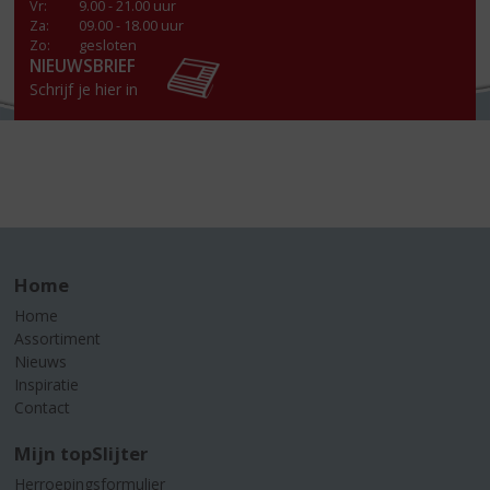
Vr
:
9.00 - 21.00 uur
Za
:
09.00 - 18.00 uur
Zo:
gesloten
NIEUWSBRIEF
Schrijf je hier in
Home
Home
Assortiment
Nieuws
Inspiratie
Contact
Mijn topSlijter
Herroepingsformulier