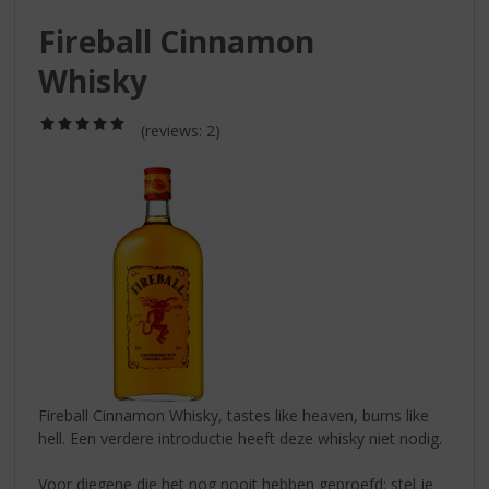
S
p
Fireball Cinnamon
r
Whisky
i
n
g
(5,0
(reviews: 2)
/
n
5)
a
a
r
d
e
n
a
v
i
g
a
Fireball Cinnamon Whisky, tastes like heaven, burns like
t
hell. Een verdere introductie heeft deze whisky niet nodig.
i
e
Voor diegene die het nog nooit hebben geproefd: stel je