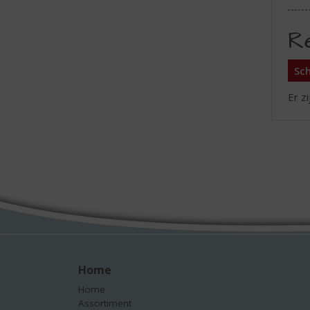
R
Sch
Er z
Home
Home
Assortiment