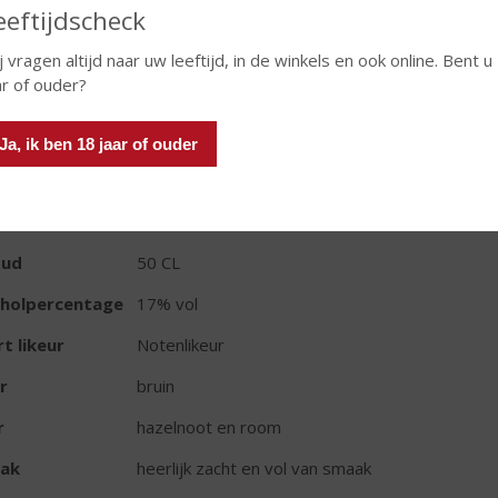
eeftijdscheck
j vragen altijd naar uw leeftijd, in de winkels en ook online. Bent u
In winkelmand
ar of ouder?
Ja, ik ben 18 jaar of ouder
TIKETINFORMATIE
d van Herkomst
Italië
oud
50 CL
oholpercentage
17% vol
t likeur
Notenlikeur
r
bruin
r
hazelnoot en room
ak
heerlijk zacht en vol van smaak