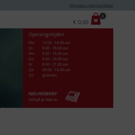
Inloggen mijn topSlijter
P
0
€
0,00
r
i
Openingstijden
j
s
Ma
:
13.00 - 18.00 uur
Di
:
9.00 - 18.00 uur
:
Wo
:
9.00 - 18.00 uur
Do
:
9.00 - 18.00 uur
Vr
:
9.00 - 21.00 uur
Za
:
09.00 - 18.00 uur
Zo:
gesloten
NIEUWSBRIEF
Schrijf je hier in