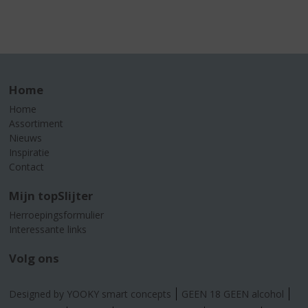
Home
Home
Assortiment
Nieuws
Inspiratie
Contact
Mijn topSlijter
Herroepingsformulier
Interessante links
Volg ons
Designed by YOOKY smart concepts
GEEN 18 GEEN alcohol