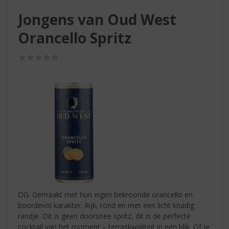
S
p
Jongens van Oud West
r
Orancello Spritz
i
n
g
(0,0
/
n
5)
a
a
r
d
e
n
a
v
i
g
a
OG. Gemaakt met hun eigen bekroonde orancello en
t
boordevol karakter. Rijk, rond en met een licht kruidig
i
randje. Dit is geen doorsnee spritz, dit is de perfecte
e
cocktail van het moment – terraskwaliteit in een blik. Of je