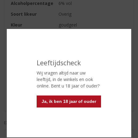
Alcoholpercentage
6% vol
Soort likeur
Overig
Kleur
goudgeel
Geur
sinaasappel
Smaak
rijk, rond en met een licht kruidig
randje.
Leeftijdscheck
Wij vragen altijd naar uw
Reviews
leeftijd, in de winkels en ook
online. Bent u 18 jaar of ouder?
Schrijf een review
Er zijn nog geen reviews geplaatst voor dit product
Ja, ik ben 18 jaar of ouder
EXCL. BTW
INCL. BTW