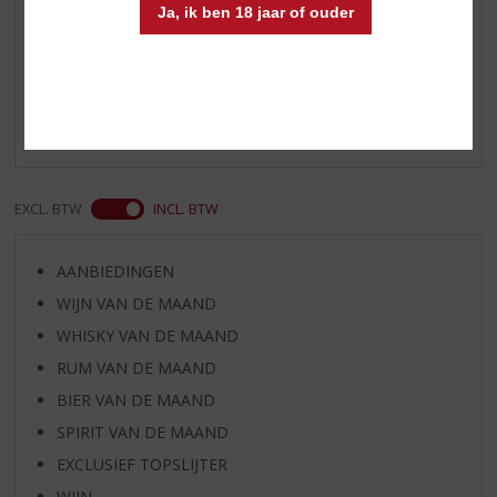
Ja, ik ben 18 jaar of ouder
Reviews
Schrijf een review
Er zijn nog geen reviews geplaatst voor dit product
EXCL. BTW
INCL. BTW
AANBIEDINGEN
WIJN VAN DE MAAND
WHISKY VAN DE MAAND
RUM VAN DE MAAND
BIER VAN DE MAAND
SPIRIT VAN DE MAAND
EXCLUSIEF TOPSLIJTER
WIJN