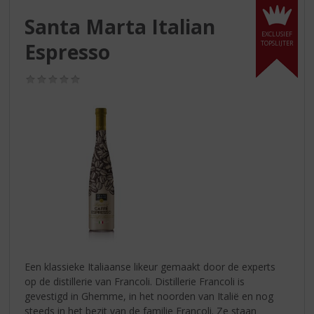
S
p
Santa Marta Italian
r
EXCLUSIEF
Espresso
TOPSLIJTER
i
n
g
(0,0
/
n
5)
a
a
r
d
e
n
a
v
i
g
a
Een klassieke Italiaanse likeur gemaakt door de experts
t
op de distillerie van Francoli. Distillerie Francoli is
i
gevestigd in Ghemme, in het noorden van Italië en nog
e
steeds in het bezit van de familie Francoli. Ze staan