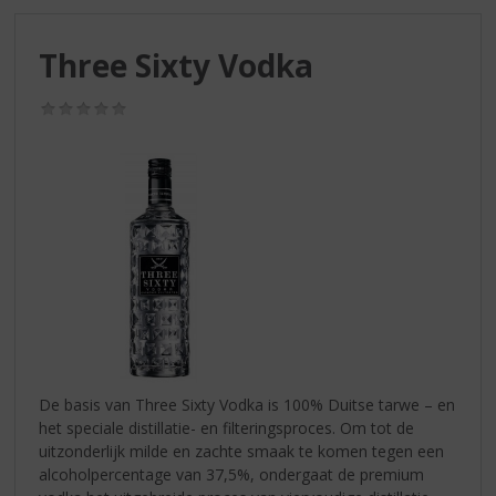
S
p
r
Three Sixty Vodka
i
n
(0,0
g
/
n
5)
a
a
r
d
e
n
a
v
i
g
a
De basis van Three Sixty Vodka is 100% Duitse tarwe – en
t
het speciale distillatie- en filteringsproces. Om tot de
i
uitzonderlijk milde en zachte smaak te komen tegen een
e
alcoholpercentage van 37,5%, ondergaat de premium