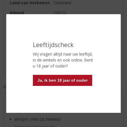
Land van Herkomst
Duitsland
Inhoud
100 CL
Alcoholpercentage
37.5% vol
Reviews
Leeftijdscheck
Wij vragen altijd naar uw leeftijd,
Schrijf een review
in de winkels en ook online. Bent
u 18 jaar of ouder?
Er zijn nog geen reviews geplaatst voor dit product
Ja, ik ben 18 jaar of ouder
EXCL. BTW
INCL. BTW
AANBIEDINGEN
WIJN VAN DE MAAND
WHISKY VAN DE MAAND