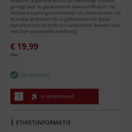
vodka het uitgebreide proces van viervoudige distillatie,
gevolgd door de gepatenteerde ‘diamond filtration’. Het
exclusieve topdesign onderstreept het unieke karakter van
de vodka: de briljante fles is gedecoreerd met glazen
diamantvormen en heeft een karakteristiek fluwelen label
met zilver-gestempelde belettering
€
19,99
Fles
In winkelmand
ETIKETINFORMATIE