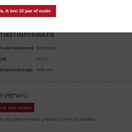
In winkelmand
Ja, ik ben 18 jaar of ouder
TIKETINFORMATIE
d van Herkomst
Schotland
oud
20 CL
oholpercentage
40% vol
eviews
rijf een review
ijn nog geen reviews geplaatst voor dit product