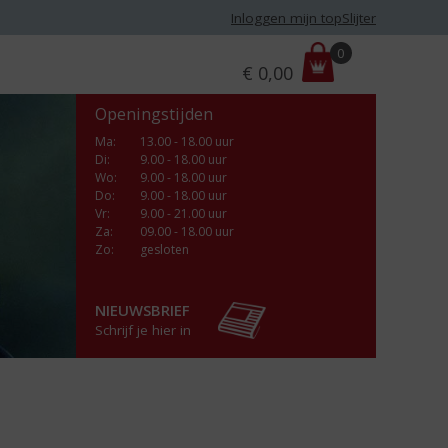
Inloggen mijn topSlijter
P
0
€
0,00
r
i
Openingstijden
j
s
Ma
:
13.00 - 18.00 uur
Di
:
9.00 - 18.00 uur
:
Wo
:
9.00 - 18.00 uur
Do
:
9.00 - 18.00 uur
Vr
:
9.00 - 21.00 uur
Za
:
09.00 - 18.00 uur
Zo:
gesloten
NIEUWSBRIEF
Schrijf je hier in