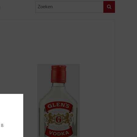
Zoeken
)
18