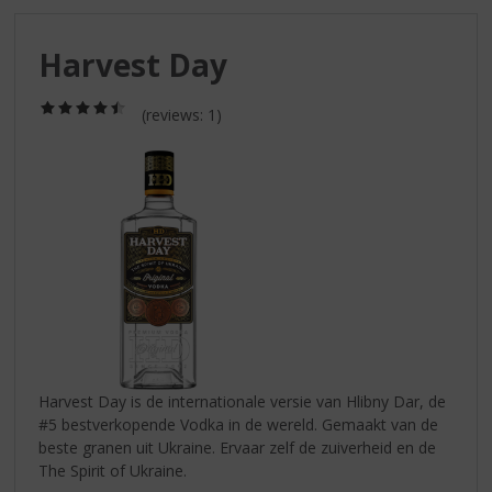
S
p
r
Harvest Day
i
n
(4,5
(reviews: 1)
g
/
n
5)
a
a
r
d
e
n
a
v
i
g
a
Harvest Day is de internationale versie van Hlibny Dar, de
t
#5 bestverkopende Vodka in de wereld. Gemaakt van de
i
beste granen uit Ukraine. Ervaar zelf de zuiverheid en de
e
The Spirit of Ukraine.