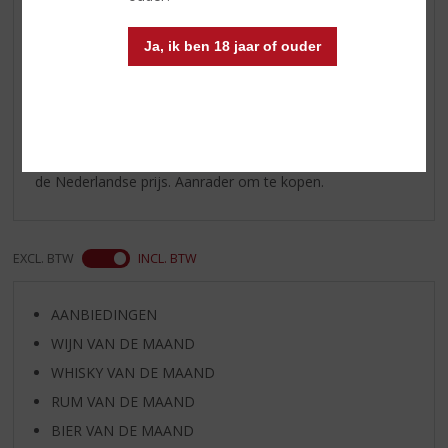
prijs
Ja, ik ben 18 jaar of ouder
Ik heb ooit een 1L gekocht in Oekraïne voor 6 euro, in de
verwachting dat het een wodka is die je liever niet puur
drinkt, maar mixt. Desondanks besloot ik wel een glaasje
puur te drinken. Goede keuze, want deze wodka is zacht
en met een lichte smaak, vergelijkbaar aan premium
wodka met een viervoudige prijskaart. Zelfs uitgaande van
de Nederlandse prijs. Aanrader om te kopen.
EXCL. BTW
INCL. BTW
AANBIEDINGEN
WIJN VAN DE MAAND
WHISKY VAN DE MAAND
RUM VAN DE MAAND
BIER VAN DE MAAND