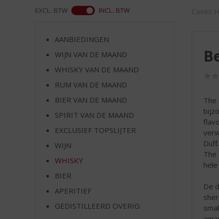
d
ASS
EXCL. BTW
INCL. BTW
Caves H
S
p
r
AANBIEDINGEN
i
Be
WIJN VAN DE MAAND
n
g
WHISKY VAN DE MAAND
n
RUM VAN DE MAAND
a
a
BIER VAN DE MAAND
The 
r
bijz
SPIRIT VAN DE MAAND
d
flav
EXCLUSIEF TOPSLIJTER
e
verw
n
Duff
WIJN
a
The 
WHISKY
v
hele
i
BIER
g
De d
APERITIEF
a
sher
t
GEDISTILLEERD OVERIG
smak
i
aman