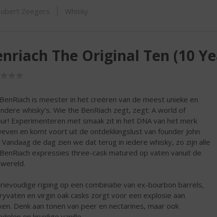
ORTIMENT
ubert Zeegers
Whisky
nriach The Original Ten (10 Ye
(0,0
/
5)
BenRiach is meester in het creëren van de meest unieke en
ondere whisky’s. Wie the BenRiach zegt, zegt: A world of
our! Experimenteren met smaak zit in het DNA van het merk
even en komt voort uit de ontdekkingslust van founder John
. Vandaag de dag zien we dat terug in iedere whisky, zo zijn alle
BenRiach expressies three-cask matured op vaten vanuit de
 wereld.
rievoudige rijping op een combinatie van ex-bourbon barrels,
ryvaten en virgin oak casks zorgt voor een explosie aan
en. Denk aan tonen van peer en nectarines, maar ook
delen en kruidige vanille.