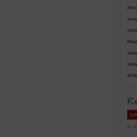
Alc
Soo
Sma
Kleu
Geu
Sma
Afd
R
Sch
Er z