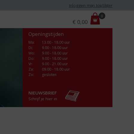
Inloggen mijn topSlijter
P
0
€
0,00
r
i
Openingstijden
j
s
Ma
:
13.00 - 18.00 uur
Di
:
9.00 - 18.00 uur
:
Wo
:
9.00 - 18.00 uur
Do
:
9.00 - 18.00 uur
Vr
:
9.00 - 21.00 uur
Za
:
09.00 - 18.00 uur
Zo:
gesloten
NIEUWSBRIEF
Schrijf je hier in