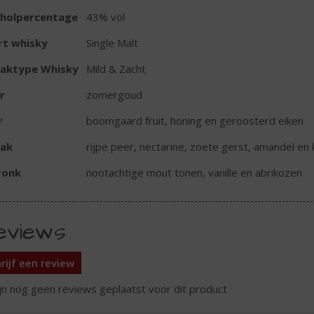
oholpercentage
43% vol
rt whisky
Single Malt
aktype Whisky
Mild & Zacht
r
zomergoud
r
boomgaard fruit, honing en geroosterd eiken
ak
rijpe peer, nectarine, zoete gerst, amandel en k
ronk
nootachtige mout tonen, vanille en abrikozen
eviews
rijf een review
ijn nog geen reviews geplaatst voor dit product