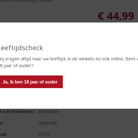
€
44,99
Fles
Leeftijdscheck
ij vragen altijd naar uw leeftijd, in de winkels en ook online. Bent 
8 jaar of ouder?
In winkelmand
Ja, ik ben 18 jaar of ouder
TIKETINFORMATIE
d van Herkomst
Schotland
io
Speyside
oud
70 CL