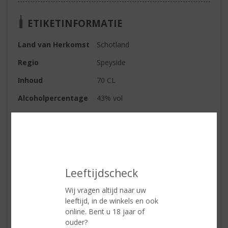
ETIKETINFORMATIE
Land van Herkomst
Schotland
Regio
Speyside
Inhoud
70 CL
Alcoholpercentage
43% vol
Soort whisky
Single Malt
Smaaktype Whisky
Mild & Zacht
Kleur
zomergoud
Geur
boomgaard fruit, honing en
Leeftijdscheck
geroosterd eiken
Wij vragen altijd naar uw
Smaak
rijpe peer, nectarine, zoete gerst,
leeftijd, in de winkels en ook
amandel en kruidige vanille
online. Bent u 18 jaar of
ouder?
Afdronk
nootachtige mout tonen, vanille