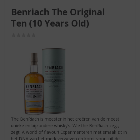
S
p
Benriach The Original
r
Ten (10 Years Old)
i
n
g
(0,0
/
n
5)
a
a
r
d
e
n
a
v
i
g
a
The BenRiach is meester in het creëren van de meest
t
unieke en bijzondere whisky’s. Wie the BenRiach zegt,
i
zegt: A world of flavour! Experimenteren met smaak zit in
e
het DNA van het merk verweven en komt voort uit de