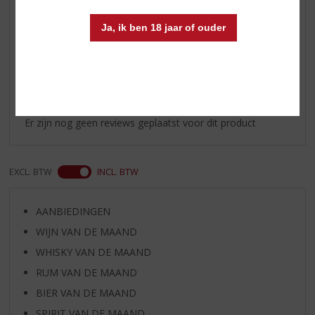
en abrikozen
Ja, ik ben 18 jaar of ouder
Reviews
Schrijf een review
Er zijn nog geen reviews geplaatst voor dit product
EXCL. BTW
INCL. BTW
AANBIEDINGEN
WIJN VAN DE MAAND
WHISKY VAN DE MAAND
RUM VAN DE MAAND
BIER VAN DE MAAND
SPIRIT VAN DE MAAND