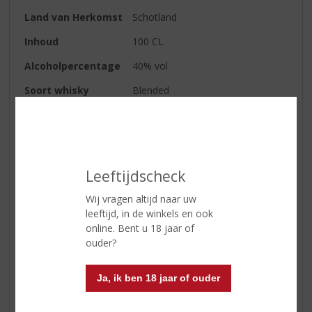
Land van Herkomst
Schotland
Inhoud
100 CL
Alcoholpercentage
40% vol
Soort whisky
Blended
Smaaktype Whisky
Mild & Zacht
Kleur
diep geelgoud
Geur
licht rokerig
Leeftijdscheck
Smaak
tonen van zachte granen en
Wij vragen altijd naar uw
unieke moutsmaak
leeftijd, in de winkels en ook
online. Bent u 18 jaar of
ouder?
Reviews
Ja, ik ben 18 jaar of ouder
Schrijf een review
Er zijn nog geen reviews geplaatst voor dit product