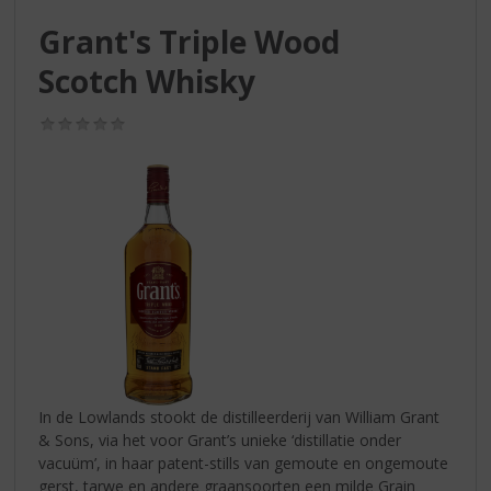
S
p
Grant's Triple Wood
r
Scotch Whisky
i
n
g
(0,0
/
n
5)
a
a
r
d
e
n
a
v
i
g
a
In de Lowlands stookt de distilleerderij van William Grant
t
& Sons, via het voor Grant’s unieke ‘distillatie onder
i
vacuüm’, in haar patent-stills van gemoute en ongemoute
e
gerst, tarwe en andere graansoorten een milde Grain