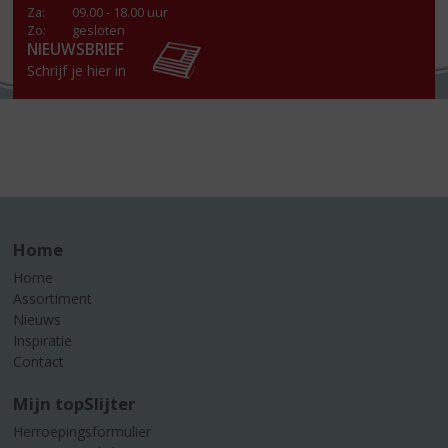
Za
:
09.00 - 18.00 uur
Zo:
gesloten
NIEUWSBRIEF
Schrijf je hier in
Home
Home
Assortiment
Nieuws
Inspiratie
Contact
Mijn topSlijter
Herroepingsformulier