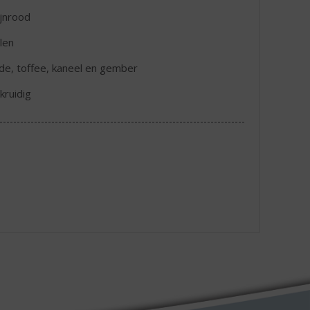
jnrood
len
lade, toffee, kaneel en gember
kruidig