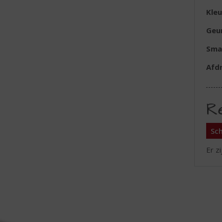
Kleu
Geu
Sma
Afd
R
Sch
Er z