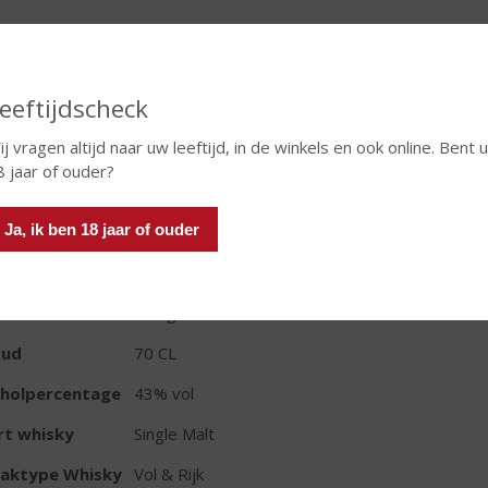
eeftijdscheck
In winkelmand
ij vragen altijd naar uw leeftijd, in de winkels en ook online. Bent 
8 jaar of ouder?
TIKETINFORMATIE
Ja, ik ben 18 jaar of ouder
d van Herkomst
Schotland
io
Hooglanden
oud
70 CL
oholpercentage
43% vol
rt whisky
Single Malt
aktype Whisky
Vol & Rijk