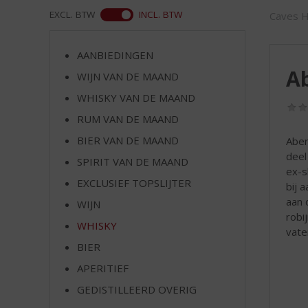
d
ASS
EXCL. BTW
INCL. BTW
Caves H
S
p
r
AANBIEDINGEN
i
Ab
WIJN VAN DE MAAND
n
g
WHISKY VAN DE MAAND
n
RUM VAN DE MAAND
a
a
BIER VAN DE MAAND
Aber
r
deel
SPIRIT VAN DE MAAND
d
ex-s
EXCLUSIEF TOPSLIJTER
e
bij 
n
aan 
WIJN
a
robi
WHISKY
v
vate
i
BIER
g
APERITIEF
a
t
GEDISTILLEERD OVERIG
i