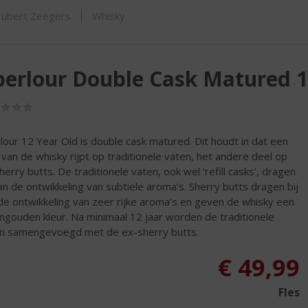
ORTIMENT
ubert Zeegers
Whisky
erlour Double Cask Matured 1
(0,0
/
5)
lour 12 Year Old is double cask matured. Dit houdt in dat een
 van de whisky rijpt op traditionele vaten, het andere deel op
herry butts. De traditionele vaten, ook wel ‘refill casks’, dragen
aan de ontwikkeling van subtiele aroma’s. Sherry butts dragen bij
de ontwikkeling van zeer rijke aroma’s en geven de whisky een
jngouden kleur. Na minimaal 12 jaar worden de traditionele
n samengevoegd met de ex-sherry butts.
€
49,99
Fles