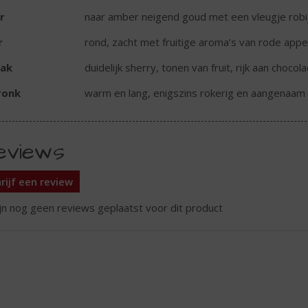
r
naar amber neigend goud met een vleugje robi
r
rond, zacht met fruitige aroma’s van rode appe
ak
duidelijk sherry, tonen van fruit, rijk aan choco
ronk
warm en lang, enigszins rokerig en aangenaam 
eviews
rijf een review
ijn nog geen reviews geplaatst voor dit product