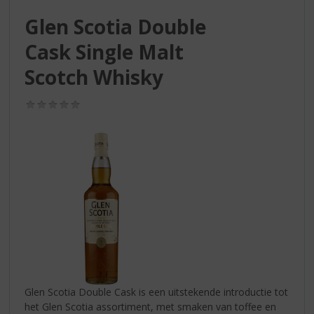
S
p
Glen Scotia Double
r
Cask Single Malt
i
n
Scotch Whisky
g
n
(0,0
a
/
a
5)
r
d
e
n
a
v
i
g
a
t
i
Glen Scotia Double Cask is een uitstekende introductie tot
e
het Glen Scotia assortiment, met smaken van toffee en