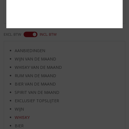
Schrijf een review
Er zijn nog geen reviews geplaatst voor dit product
EXCL. BTW
INCL. BTW
AANBIEDINGEN
WIJN VAN DE MAAND
WHISKY VAN DE MAAND
RUM VAN DE MAAND
BIER VAN DE MAAND
SPIRIT VAN DE MAAND
EXCLUSIEF TOPSLIJTER
WIJN
WHISKY
BIER