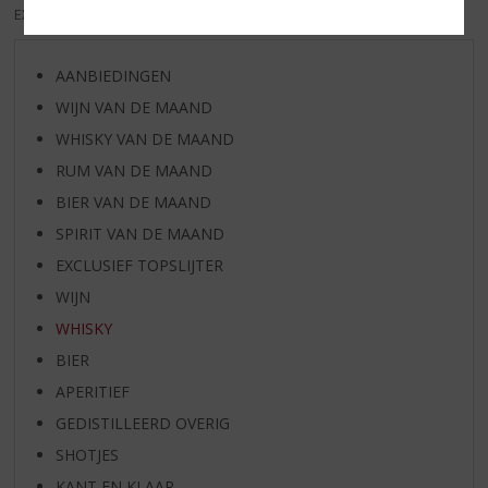
EXCL. BTW
INCL. BTW
AANBIEDINGEN
WIJN VAN DE MAAND
WHISKY VAN DE MAAND
RUM VAN DE MAAND
BIER VAN DE MAAND
SPIRIT VAN DE MAAND
EXCLUSIEF TOPSLIJTER
WIJN
WHISKY
BIER
APERITIEF
GEDISTILLEERD OVERIG
SHOTJES
KANT EN KLAAR