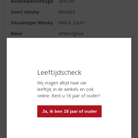
Alcoholpercentage
40% vol
Soort whisky
Blended
Smaaktype Whisky
Mild & Zacht
Kleur
amber/goud
Geur
gerst
Smaak
zoet - Toffee. Zacht fruit en
sinaasappel
Leeftijdscheck
Afdronk
zacht met een lichte turf finish
Wij vragen altijd naar uw
leeftijd, in de winkels en ook
Reviews
online. Bent u 18 jaar of ouder?
Schrijf een review
Ja, ik ben 18 jaar of ouder
Er zijn nog geen reviews geplaatst voor dit product