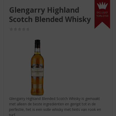
S
p
Glengarry Highland
r
EXCLUSIEF
Scotch Blended Whisky
TOPSLIJTER
i
n
g
(0,0
/
n
5)
a
a
r
d
e
n
a
v
i
g
a
Glengarry Highland Blended Scotch Whisky is gemaakt
t
met alleen de beste ingrediënten en gerijpt tot in de
i
perfectie, het is een volle whisky met hints van rook en
e
turf.