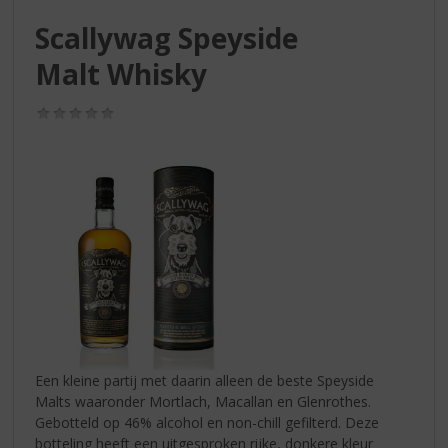
S
p
Scallywag Speyside
r
Malt Whisky
i
n
g
(0,0
/
n
5)
a
a
r
d
e
n
a
v
i
g
a
Een kleine partij met daarin alleen de beste Speyside
t
Malts waaronder Mortlach, Macallan en Glenrothes.
i
Gebotteld op 46% alcohol en non-chill gefilterd. Deze
e
botteling heeft een uitgesproken rijke, donkere kleur