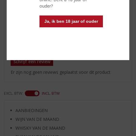
met een hint van nootmuskaat en
ouder?
kaneel
Afdronk
sinaasappelschil, zoete tabak,
Ja, ik ben 18 jaar of ouder
cacao en rijke vruchtencake
Reviews
Schrijf een review
Er zijn nog geen reviews geplaatst voor dit product
EXCL. BTW
INCL. BTW
AANBIEDINGEN
WIJN VAN DE MAAND
WHISKY VAN DE MAAND