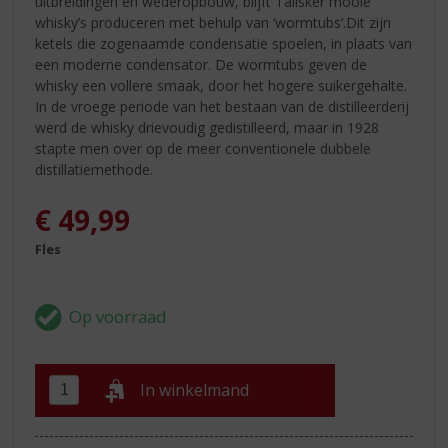
uitbreidingen en wederopbouw, blijft Talisker mooie
whisky’s produceren met behulp van ‘wormtubs’.Dit zijn
ketels die zogenaamde condensatie spoelen, in plaats van
een moderne condensator. De wormtubs geven de
whisky een vollere smaak, door het hogere suikergehalte.
In de vroege periode van het bestaan van de distilleerderij
werd de whisky drievoudig gedistilleerd, maar in 1928
stapte men over op de meer conventionele dubbele
distillatiemethode.
€
49,99
Fles
In winkelmand