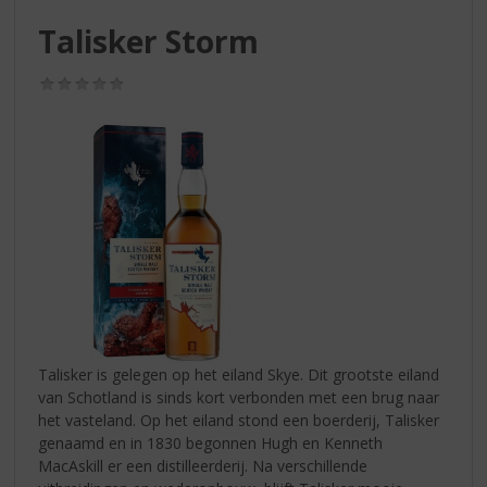
S
p
Talisker Storm
r
i
(0,0
n
/
g
5)
n
a
a
r
d
e
n
a
v
i
g
Talisker is gelegen op het eiland Skye. Dit grootste eiland
a
van Schotland is sinds kort verbonden met een brug naar
t
het vasteland. Op het eiland stond een boerderij, Talisker
i
genaamd en in 1830 begonnen Hugh en Kenneth
e
MacAskill er een distilleerderij. Na verschillende