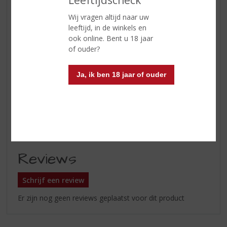
Leeftijdscheck
De zoetheid raakt in balans met
Wij vragen altijd naar uw
een diepe, nootachtige
leeftijd, in de winkels en
rokerigheid die de pittige toetsen
ook online. Bent u 18 jaar
weer omarmen. De whisky is
of ouder?
elegant en in goede balans tussen
zoet, rook en zout
Ja, ik ben 18 jaar of ouder
Afdronk
middellange, duurzame afdronk
met hints van aarde
Wijn-spijs
heerlijk bij traditionele Schotse
gerechten
Reviews
Schrijf een review
Er zijn nog geen reviews geplaatst voor dit product