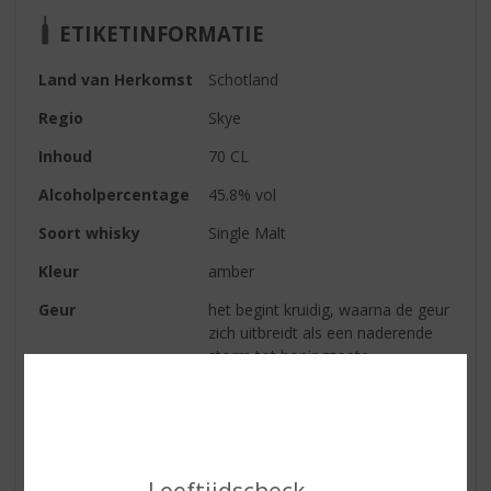
ETIKETINFORMATIE
Land van Herkomst
Schotland
Regio
Skye
Inhoud
70 CL
Alcoholpercentage
45.8% vol
Soort whisky
Single Malt
Kleur
amber
Geur
het begint kruidig, waarna de geur
zich uitbreidt als een naderende
storm tot honingzoete
moutigheid en rijpe rode bessen
Smaak
in eerste instantie zacht, zoet en
rijk en dan neemt de pittigheid toe
en wordt de smaak complex met
de herkenbare Taliskerwarmte.