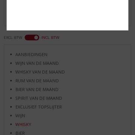
Schrijf een review
Er zijn nog geen reviews geplaatst voor dit product
EXCL. BTW
INCL. BTW
AANBIEDINGEN
WIJN VAN DE MAAND
WHISKY VAN DE MAAND
RUM VAN DE MAAND
BIER VAN DE MAAND
SPIRIT VAN DE MAAND
EXCLUSIEF TOPSLIJTER
WIJN
WHISKY
BIER