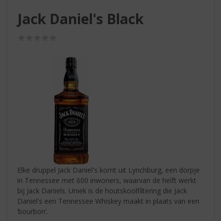
S
p
Jack Daniel's Black
r
i
(0,0
n
/
g
5)
n
a
a
r
d
e
n
a
v
i
g
Elke druppel Jack Daniel's komt uit Lynchburg, een dorpje
a
in Tennessee met 600 inwoners, waarvan de helft werkt
t
bij Jack Daniels. Uniek is de houtskoolfiltering die Jack
i
Daniel's een Tennessee Whiskey maakt in plaats van een
e
‘bourbon’.