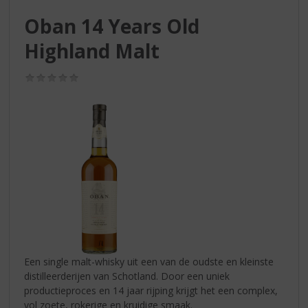
S
p
Oban 14 Years Old
r
Highland Malt
i
n
g
(0,0
/
n
5)
a
a
r
d
e
n
a
v
i
g
a
Een single malt-whisky uit een van de oudste en kleinste
t
distilleerderijen van Schotland. Door een uniek
i
productieproces en 14 jaar rijping krijgt het een complex,
e
vol zoete, rokerige en kruidige smaak.