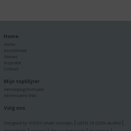
Home
Home
Assortiment
Nieuws
Inspiratie
Contact
Mijn topSlijter
Herroepingsformulier
Interessante links
Volg ons
Designed by YOOKY smart concepts
GEEN 18 GEEN alcohol