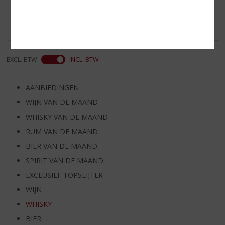
Schrijf een review
Er zijn nog geen reviews geplaatst voor dit product
EXCL. BTW
INCL. BTW
AANBIEDINGEN
WIJN VAN DE MAAND
WHISKY VAN DE MAAND
RUM VAN DE MAAND
BIER VAN DE MAAND
SPIRIT VAN DE MAAND
EXCLUSIEF TOPSLIJTER
WIJN
WHISKY
BIER