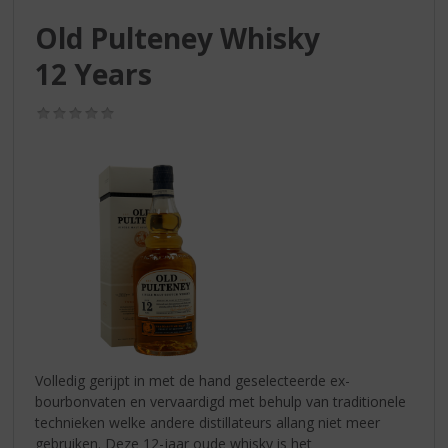
S
p
Old Pulteney Whisky
r
12 Years
i
n
g
(0,0
/
n
5)
a
a
r
d
e
n
a
v
i
g
a
Volledig gerijpt in met de hand geselecteerde ex-
t
bourbonvaten en vervaardigd met behulp van traditionele
i
technieken welke andere distillateurs allang niet meer
e
gebruiken. Deze 12-jaar oude whisky is het