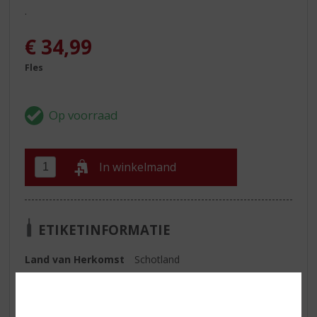
.
€
34,99
Fles
In winkelmand
ETIKETINFORMATIE
Land van Herkomst
Schotland
Inhoud
70 CL
Alcoholpercentage
40% vol