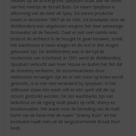
heuvels op de achtergrond. Speyburn staat aan de oever
van het riviertje de Broad Burn. De naam Speyburn is
afkomstig van de rivier de Spey. De eerste productie
kwam in december 1897 uit de stills. De bouwplek voor de
distilleerderij was uitgekozen wegens het daar aanwezige
bronwater uit de heuvels. Daar er niet veel ruimte was,
besloot de architect in de hoogte te gaan bouwen, zodat
het warehouse in twee etages en de rest in drie etages
gebouwd zijn. De distilleerderij was in die tijd de
modernste van Schotland. In 1991 werd de distilleerderij
Speyburn verkocht aan Inver House en buiten het feit dat
de mouterij verdween, de stoommachines door
elektriciteit vervangen zijn en er niet meer op kolen wordt
gestookt, is er niet veel veranderd bij Speyburn. In het
stillhouse staan één wash still en eén spirit still die op
stoom gestookt worden. De zes washbacks zijn van
larikshout en de rijping vindt plaats op refill, sherry-en
bourbonvaten. Het water voor de bereiding van de malt
komt van de beek met de naam "Granny Burn" en het
koelwater haalt men uit de langsstromende Broad Burn
beek.