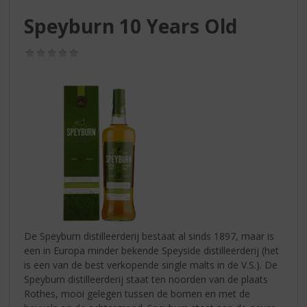
S
p
Speyburn 10 Years Old
r
i
(0,0
n
/
g
5)
n
a
a
r
d
e
n
a
v
i
g
De Speyburn distilleerderij bestaat al sinds 1897, maar is
a
een in Europa minder bekende Speyside distilleerderij (het
t
is een van de best verkopende single malts in de V.S.). De
i
Speyburn distilleerderij staat ten noorden van de plaats
e
Rothes, mooi gelegen tussen de bomen en met de