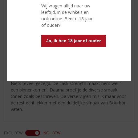
Wij vragen altijd naar uw
leeftijd, in de winkels en
Reviews
ook online. Bent u 18 jaar
of ouder?
Schrijf een review
Edward de Wolf
Ja, ik ben 18 jaar of ouder
04-10-2024
(4,5
/
5)
Sterk en aromatisch
Niets teveel gezegd. De cask strength maakt hem wel "
een binnenkomer". Daarna proef je de diverse smaak
tonen zoals beschreven. De verse vijgen mis ik maar voor
de rest echt lekker met een duidelijke smaak van Bourbon
vaten.
EXCL. BTW
INCL. BTW