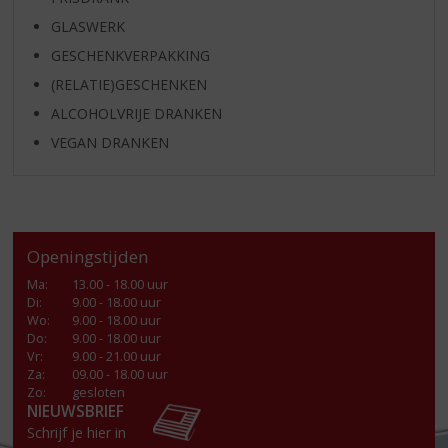
GLASWERK
GESCHENKVERPAKKING
(RELATIE)GESCHENKEN
ALCOHOLVRIJE DRANKEN
VEGAN DRANKEN
Openingstijden
Ma
:
13.00 - 18.00 uur
Di
:
9.00 - 18.00 uur
Wo
:
9.00 - 18.00 uur
Do
:
9.00 - 18.00 uur
Vr
:
9.00 - 21.00 uur
Za
:
09.00 - 18.00 uur
Zo:
gesloten
NIEUWSBRIEF
Schrijf je hier in