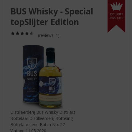
S
p
BUS Whisky - Special
r
EXCLUSIEF
topSlijter Edition
TOPSLIJTER
i
n
g
(4,5
(reviews: 1)
/
n
5)
a
a
r
d
e
n
a
v
i
g
a
Distilleerderij Bus Whisky Distillers
t
Bottelaar Distilleerderij Botteling
i
Bottelaar serie Batch No. 27
e
Vintage 11.05.2020