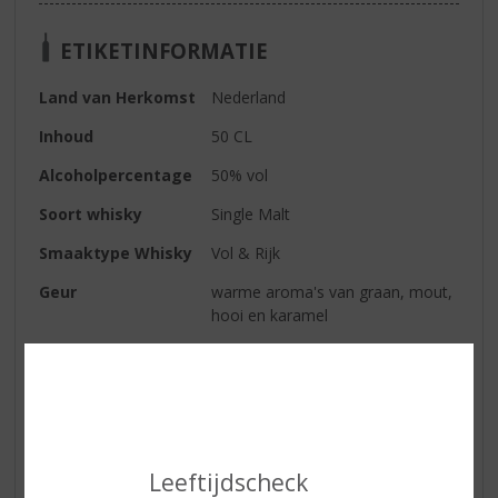
ETIKETINFORMATIE
Land van Herkomst
Nederland
Inhoud
50 CL
Alcoholpercentage
50% vol
Soort whisky
Single Malt
Smaaktype Whisky
Vol & Rijk
Geur
warme aroma's van graan, mout,
hooi en karamel
Smaak
Tonen van karamel, vanille, jonge
eik en zoethout; zoete
sinaasappel en gedroogde
fruitsmaken ontwikkelen zich
langzaam samen met delicate
drop, zoete vijgen en chocolade
Leeftijdscheck