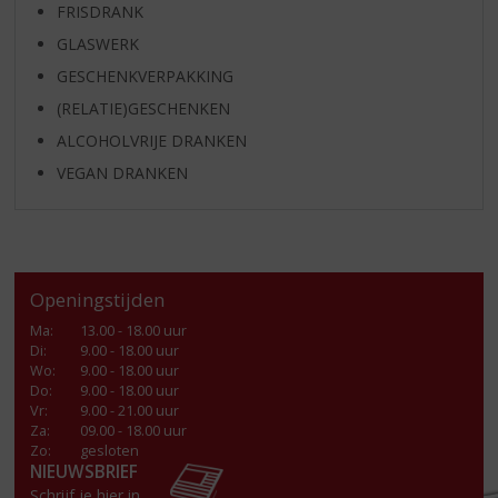
FRISDRANK
GLASWERK
GESCHENKVERPAKKING
(RELATIE)GESCHENKEN
ALCOHOLVRIJE DRANKEN
VEGAN DRANKEN
Openingstijden
Ma
:
13.00 - 18.00 uur
Di
:
9.00 - 18.00 uur
Wo
:
9.00 - 18.00 uur
Do
:
9.00 - 18.00 uur
Vr
:
9.00 - 21.00 uur
Za
:
09.00 - 18.00 uur
Zo:
gesloten
NIEUWSBRIEF
Schrijf je hier in