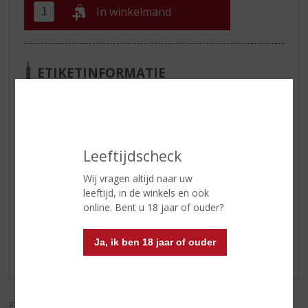
In winkelmand
ETIKETINFORMATIE
Land van Herkomst
Ierland
Inhoud
70 CL
Alcoholpercentage
33% vol
Leeftijdscheck
Wij vragen altijd naar uw
leeftijd, in de winkels en ook
Reviews
online. Bent u 18 jaar of ouder?
Schrijf een review
Ja, ik ben 18 jaar of ouder
Er zijn nog geen reviews geplaatst voor dit product
EXCL. BTW
INCL. BTW