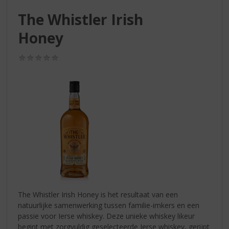
S
p
The Whistler Irish
r
Honey
i
n
g
(0,0
/
n
5)
a
a
r
d
e
n
a
v
i
g
a
The Whistler Irish Honey is het resultaat van een
t
natuurlijke samenwerking tussen familie-imkers en een
i
passie voor Ierse whiskey. Deze unieke whiskey likeur
e
begint met zorgvuldig geselecteerde Ierse whiskey, gerijpt