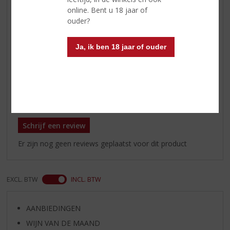
combinatie met appels,
online. Bent u 18 jaar of
sinaasappels, peper, zoete
ouder?
specerijen en jasmijnthee
Afdronk
lang met tonen van honing en
Ja, ik ben 18 jaar of ouder
peper, met accenten van
eikenhout
Reviews
Schrijf een review
Er zijn nog geen reviews geplaatst voor dit product
EXCL. BTW
INCL. BTW
AANBIEDINGEN
WIJN VAN DE MAAND