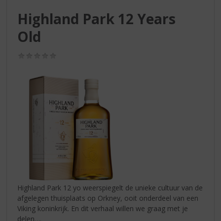
S
p
Highland Park 12 Years
r
Old
i
n
g
(0,0
/
n
5)
a
a
r
d
e
n
a
v
i
g
a
Highland Park 12 yo weerspiegelt de unieke cultuur van de
t
afgelegen thuisplaats op Orkney, ooit onderdeel van een
i
Viking koninkrijk. En dit verhaal willen we graag met je
e
delen….