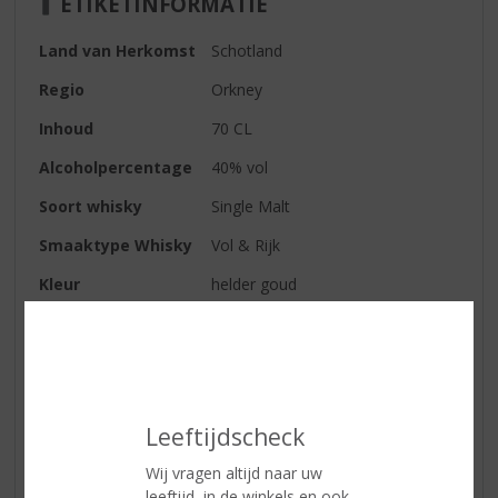
ETIKETINFORMATIE
Land van Herkomst
Schotland
Regio
Orkney
Inhoud
70 CL
Alcoholpercentage
40% vol
Soort whisky
Single Malt
Smaaktype Whisky
Vol & Rijk
Kleur
helder goud
Geur
typerende aroma’s van heide en
honing met citrusfruit,
gerstemout, fijne turfrook, wat
sherryinvloeden en een prettige
zoetheid
Leeftijdscheck
Smaak
vol, zacht en verrassend diep, de
Wij vragen altijd naar uw
tonen van de neus keren terug, in
leeftijd, in de winkels en ook