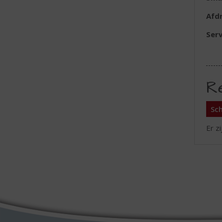
Afd
Serv
R
Sch
Er z