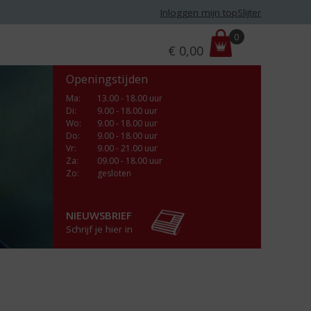
Inloggen mijn topSlijter
P
0
€
0,00
r
i
Openingstijden
j
s
Ma
:
13.00 - 18.00 uur
Di
:
9.00 - 18.00 uur
:
Wo
:
9.00 - 18.00 uur
Do
:
9.00 - 18.00 uur
Vr
:
9.00 - 21.00 uur
Za
:
09.00 - 18.00 uur
Zo:
gesloten
NIEUWSBRIEF
Schrijf je hier in