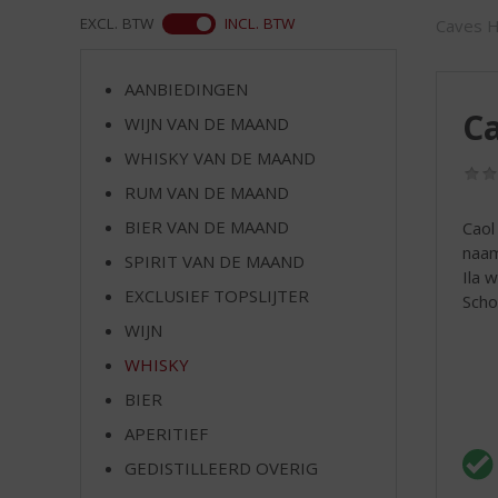
d
ASS
EXCL. BTW
INCL. BTW
Caves H
S
p
r
AANBIEDINGEN
i
Ca
WIJN VAN DE MAAND
n
g
WHISKY VAN DE MAAND
n
RUM VAN DE MAAND
a
a
BIER VAN DE MAAND
Caol
r
naam
SPIRIT VAN DE MAAND
d
Ila 
EXCLUSIEF TOPSLIJTER
e
Scho
n
WIJN
a
WHISKY
v
i
BIER
g
APERITIEF
a
t
GEDISTILLEERD OVERIG
i