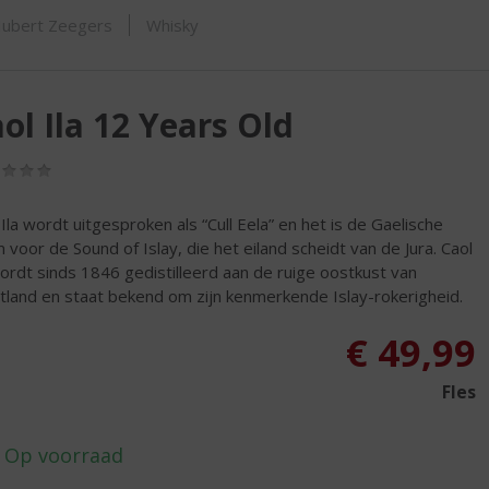
ORTIMENT
ubert Zeegers
Whisky
ol Ila 12 Years Old
(0,0
/
5)
 Ila wordt uitgesproken als “Cull Eela” en het is de Gaelische
 voor de Sound of Islay, die het eiland scheidt van de Jura. Caol
wordt sinds 1846 gedistilleerd aan de ruige oostkust van
tland en staat bekend om zijn kenmerkende Islay-rokerigheid.
€
49,99
Fles