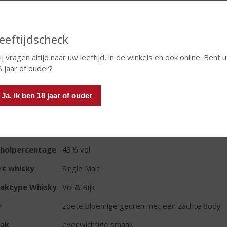
In winkelmand
eeftijdscheck
j vragen altijd naar uw leeftijd, in de winkels en ook online. Bent u
 jaar of ouder?
TIKETINFORMATIE
d van Herkomst
Schotland
Ja, ik ben 18 jaar of ouder
io
Islay
oud
70 CL
oholpercentage
43% vol
rt whisky
Single Malt
aktype Whisky
Vol & Rijk
r
zoete bloemige geuren met een zachte body
ak
evenwichtige smaak