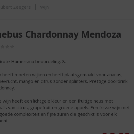
ORTIMENT
ubert Zeegers
Wijn
hebus Chardonnay Mendoza
(0,0
/
5)
rote Hamersma beoordeling: 8.
n heeft moeten wijken en heeft plaatsgemaakt voor ananas,
ievrucht, mango en citrus zonder splinters. Prettige doordrink-
donnay.
 wijn heeft een lichtgele kleur en een fruitige neus met
a’s van citrus, grapefruit en groene appels. Een frisse wijn met
goede complexiteit en fijne zuren die geschikt is voor elk
ent.