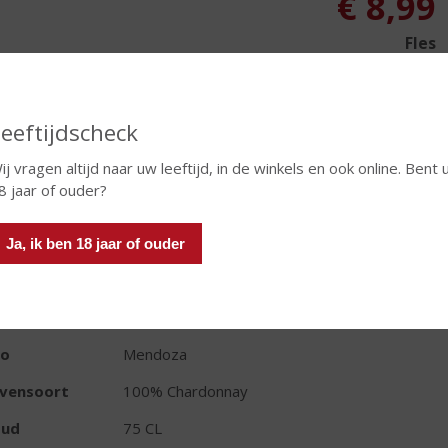
€
8,99
Fles
eeftijdscheck
ij vragen altijd naar uw leeftijd, in de winkels en ook online. Bent 
In winkelmand
8 jaar of ouder?
Ja, ik ben 18 jaar of ouder
TIKETINFORMATIE
d van Herkomst
Argentinië
io
Mendoza
ivensoort
100% Chardonnay
oud
75 CL