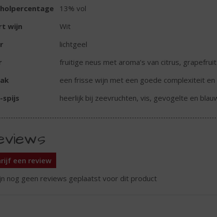
oholpercentage
13% vol
t wijn
Wit
r
lichtgeel
r
fruitige neus met aroma’s van citrus, grapefrui
ak
een frisse wijn met een goede complexiteit en 
-spijs
heerlijk bij zeevruchten, vis, gevogelte en bla
eviews
rijf een review
ijn nog geen reviews geplaatst voor dit product