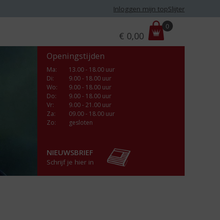
Inloggen mijn topSlijter
P
0
€
0,00
r
i
Openingstijden
j
s
Ma
:
13.00 - 18.00 uur
Di
:
9.00 - 18.00 uur
:
Wo
:
9.00 - 18.00 uur
Do
:
9.00 - 18.00 uur
Vr
:
9.00 - 21.00 uur
Za
:
09.00 - 18.00 uur
Zo:
gesloten
NIEUWSBRIEF
Schrijf je hier in