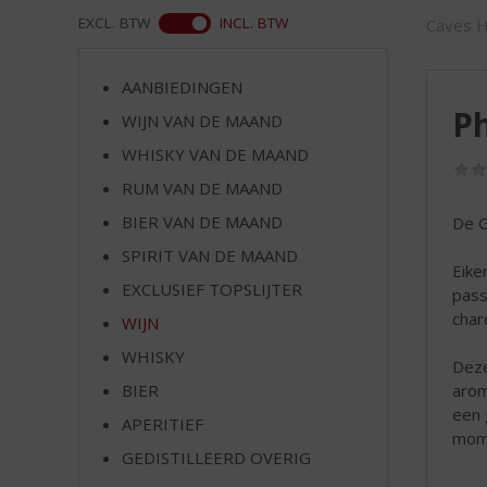
d
ASS
EXCL. BTW
INCL. BTW
Caves H
S
p
r
AANBIEDINGEN
i
P
WIJN VAN DE MAAND
n
g
WHISKY VAN DE MAAND
n
RUM VAN DE MAAND
a
a
BIER VAN DE MAAND
De G
r
SPIRIT VAN DE MAAND
d
Eike
EXCLUSIEF TOPSLIJTER
e
pass
n
char
WIJN
a
WHISKY
v
Deze
i
BIER
arom
g
een 
APERITIEF
a
mom
t
GEDISTILLEERD OVERIG
i