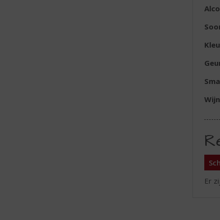
Alc
Soor
Kleu
Geu
Sma
Wijn
R
Sch
Er z