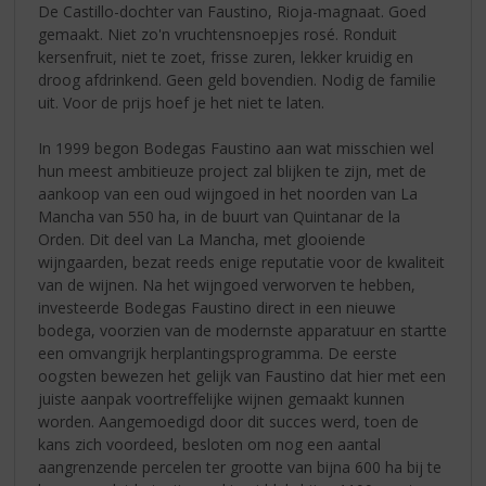
De Castillo-dochter van Faustino, Rioja-magnaat. Goed
gemaakt. Niet zo'n vruchtensnoepjes rosé. Ronduit
kersenfruit, niet te zoet, frisse zuren, lekker kruidig en
droog afdrinkend. Geen geld bovendien. Nodig de familie
uit. Voor de prijs hoef je het niet te laten.
In 1999 begon Bodegas Faustino aan wat misschien wel
hun meest ambitieuze project zal blijken te zijn, met de
aankoop van een oud wijngoed in het noorden van La
Mancha van 550 ha, in de buurt van Quintanar de la
Orden. Dit deel van La Mancha, met glooiende
wijngaarden, bezat reeds enige reputatie voor de kwaliteit
van de wijnen. Na het wijngoed verworven te hebben,
investeerde Bodegas Faustino direct in een nieuwe
bodega, voorzien van de modernste apparatuur en startte
een omvangrijk herplantingsprogramma. De eerste
oogsten bewezen het gelijk van Faustino dat hier met een
juiste aanpak voortreffelijke wijnen gemaakt kunnen
worden. Aangemoedigd door dit succes werd, toen de
kans zich voordeed, besloten om nog een aantal
aangrenzende percelen ter grootte van bijna 600 ha bij te