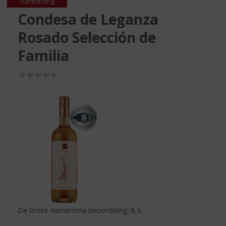
S
Aanbieding
p
Condesa de Leganza
r
Rosado Selección de
i
n
Familia
g
n
(0,0
a
/
a
5)
r
d
e
n
a
v
i
g
a
t
i
De Grote Hamersma beoordeling: 8,5.
e